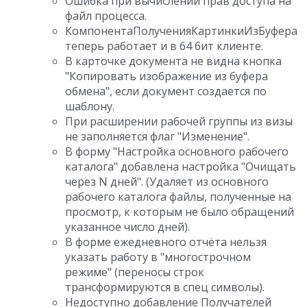
Ошибка при вычислении прав доступа на
файл процесса.
КомпонентаПолученияКартинкиИзБуфера
теперь работает и в 64 бит клиенте.
В карточке документа не видна кнопка
"Копировать изображение из буфера
обмена", если документ создается по
шаблону.
При расширении рабочей группы из визы
не заполняется флаг "Изменение".
В форму "Настройка основного рабочего
каталога" добавлена настройка "Очищать
через N дней". (Удаляет из основного
рабочего каталога файлы, полученные на
просмотр, к которым не было обращений
указанное число дней).
В форме ежедневного отчёта нельзя
указать работу в "многострочном
режиме" (переносы строк
трансформируются в спец символы).
Недоступно добавление Получателей