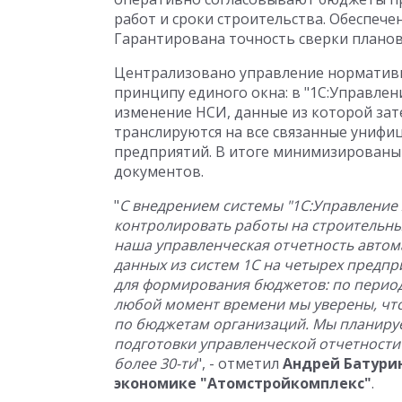
работ и сроки строительства. Обеспеч
Гарантирована точность сверки плано
Централизовано управление норматив
принципу единого окна: в "1С:Управлен
изменение НСИ, данные из которой зат
транслируются на все связанные унифи
предприятий. В итоге минимизирован
документов.
"
С внедрением системы "1С:Управление
контролировать работы на строительных
наша управленческая отчетность автом
данных из систем 1С на четырех
предпри
для формирования бюджетов: по период
любой момент времени мы уверены, чт
по бюджетам организаций. Мы планиру
подготовки управленческой отчетности 
более 30-ти
", - отметил
Андрей Батури
экономике "Атомстройкомплекс"
.