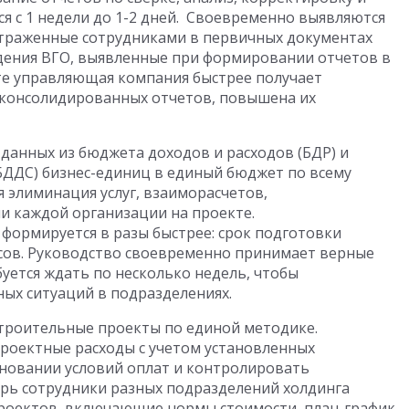
 с 1 недели до 1-2 дней.
Своевременно выявляются
отраженные сотрудниками в первичных документах
ждения ВГО, выявленные при формировании отчетов в
ате управляющая компания быстрее получает
консолидированных отчетов, повышена их
данных из бюджета доходов и расходов (БДР) и
БДДС) бизнес-единиц в единый бюджет по всему
 элиминация услуг, взаиморасчетов,
и каждой организации на проекте.
формируется в разы быстрее: срок подготовки
часов. Руководство своевременно принимает верные
уется ждать по несколько недель, чтобы
ых ситуаций в подразделениях.
строительные проекты по единой методике.
роектные расходы с учетом установленных
овании условий оплат и контролировать
рь сотрудники разных подразделений холдинга
роектов, включающие нормы стоимости, план-график