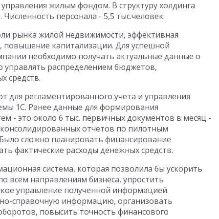
 управления жилым фондом. В структуру холдинга
Численность персонала - 5,5 тыс.человек.
доли рынка жилой недвижимости, эффективная
, повышение капитализации. Для успешной
мпании необходимо получать актуальные данные о
о управлять распределением бюджетов,
х средств.
т для регламентированного учета и управления
мы 1С. Ранее данные для формирования
ем - это около 6 тыс. первичных документов в месяц -
 консолидированных отчетов по пилотным
. Было сложно планировать финансирование
ть фактические расходы денежных средств.
ационная система, которая позволила бы ускорить
по всем направлениям бизнеса, упростить
бкое управление полученной информацией.
но-справочную информацию, организовать
оборотов, повысить точность финансового