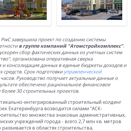
с PwC завершила проект по созданию системы
етности
в группе компаний "Атомстройкомплекс"
.
ускорен сбор фактических данных из учетных систем
тво", организована оперативная сверка
 и консолидация данных в единые бюджеты доходов и
 средств. Срок подготовки
управленческой
3 часов. Руководство получает актуальные данные о
зультате обеспечено рациональное финансовое
более 30 строительных проектов.
ртикально-интегрированный строительный холдинг
роек Екатеринбурга возводится силами "АСК-
строительство множества знаковых административных,
ских учреждений города - всего 2,7 млн кв. метров
развивается в областях строительства,