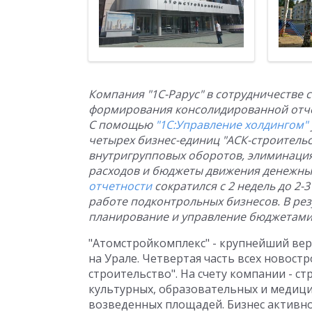
Компания "1С-Рарус" в сотрудничестве 
формирования консолидированной отч
С помощью
"1С:Управление холдингом"
четырех бизнес-единиц "АСК-строительс
внутригрупповых оборотов, элиминация
расходов и бюджеты движения денежных
отчетности
сократился с 2 недель до 2-
работе подконтрольных бизнесов. В ре
планирование и управление бюджетами 
"Атомстройкомплекс" - крупнейший ве
на Урале. Четвертая часть всех новост
строительство". На счету компании - 
культурных, образовательных и медицин
возведенных площадей. Бизнес активно 