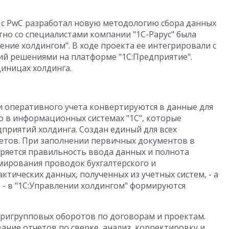
 с PwC разработал новую методологию сбора данных
тно со специалистами компании "1С-Рарус" была
ение холдингом". В ходе проекта ее интегрировали с
ий решениями на платформе "1С:Предприятие".
диницах холдинга.
 оперативного учета конвертируются в данные для
о в информационных системах "1С", которые
приятий холдинга. Создан единый для всех
етов. При заполнении первичных документов в
ряется правильность ввода данных и полнота
ирования проводок бухгалтерского и
ктических данных, полученных из учетных систем, - а
 - в "1С:Управлении холдингом" формируются
тригрупповых оборотов по договорам и проектам.
ание отчетов по сверке, анализ, корректировку и