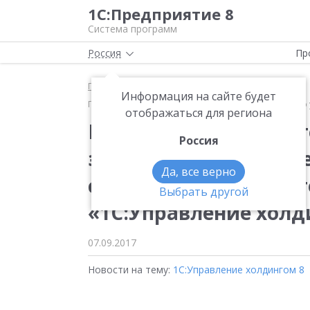
1С:Предприятие 8
Система программ
Россия
Пр
Главная
Новости
Информация на сайте будет
Группа компаний «Атомстройкомплекс» эффективно 
отображаться для региона
Группа компаний «А
Россия
эффективно управляе
Да, все верно
строительных проект
Выбрать другой
«1С:Управление холд
07.09.2017
Новости на тему:
1С:Управление холдингом 8