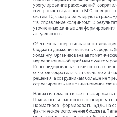
урегулирование расхождений, сократился
и устраняются данные о ВГО, неверно 
систем 1С, быстро регулируются расхо
"1С:Управление холдингом". В результ
уточненные данные для формирования 
актуальность.
Обеспечена оперативная консолидация 
бюджета движения денежных средств (
холдингу. Организована автоматическая
нереализованной прибыли с учетом рол
Консолидированная отчетность теперь 
отчетов сократился с 2 недель до 2-3 
решения, а сотрудникам больше не треб
отреагировать на возникновение сложн
Новая система помогает планировать 
Появилась возможность планировать п
нормативов, формировать БДДС на осн
фактическое исполнение бюджета. Тепе
оперативно согласовывают бюджеты п