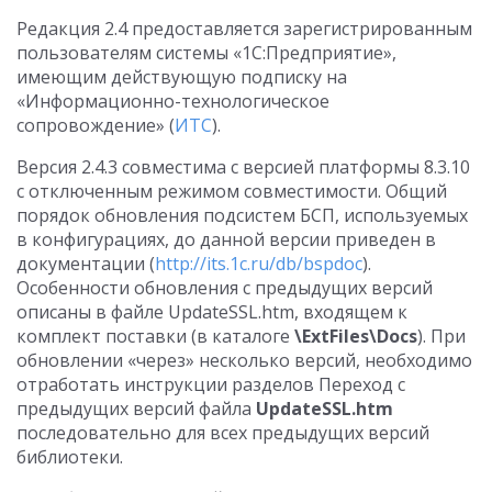
Редакция 2.4 предоставляется зарегистрированным
пользователям системы «1С:Предприятие»,
имеющим действующую подписку на
«Информационно-технологическое
сопровождение» (
ИТС
).
Версия 2.4.3 совместима с версией платформы 8.3.10
с отключенным режимом совместимости. Общий
порядок обновления подсистем БСП, используемых
в конфигурациях, до данной версии приведен в
документации (
http://its.1c.ru/db/bspdoc
).
Особенности обновления с предыдущих версий
описаны в файле UpdateSSL.htm, входящем к
комплект поставки (в каталоге
\ExtFiles\Docs
). При
обновлении «через» несколько версий, необходимо
отработать инструкции разделов Переход с
предыдущих версий файла
UpdateSSL.htm
последовательно для всех предыдущих версий
библиотеки.