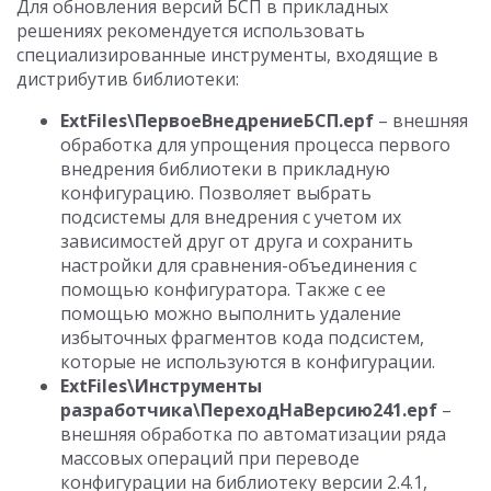
Для обновления версий БСП в прикладных
решениях рекомендуется использовать
специализированные инструменты, входящие в
дистрибутив библиотеки:
ExtFiles\ПервоеВнедрениеБСП.epf
– внешняя
обработка для упрощения процесса первого
внедрения библиотеки в прикладную
конфигурацию. Позволяет выбрать
подсистемы для внедрения с учетом их
зависимостей друг от друга и сохранить
настройки для сравнения-объединения с
помощью конфигуратора. Также с ее
помощью можно выполнить удаление
избыточных фрагментов кода подсистем,
которые не используются в конфигурации.
ExtFiles\Инструменты
разработчика\ПереходНаВерсию241.epf
–
внешняя обработка по автоматизации ряда
массовых операций при переводе
конфигурации на библиотеку версии 2.4.1,