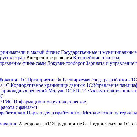
риниматели и малый бизнес
Государственные и муниципальны
ругих стран
Внедренные решения
Крупнейшие проекты
правление финансами
Документооборот
Зарплата и управление
бования «1С:Предприятие 8»
Расширяемая среда разработки - 1
а
1С:Корпоративное хранилище данных
1С:Управление ландша
я прикладных решений
Модуль 1C:EDI
1С:Автоматизированная 
1С
 с ГИС
Информационно-технологическое
работа с файлами
зработчикам
Портал для разработчиков
Методические материалы
рованию
Арендовать «1С:Предприятие 8»
Подписаться на 1С в о