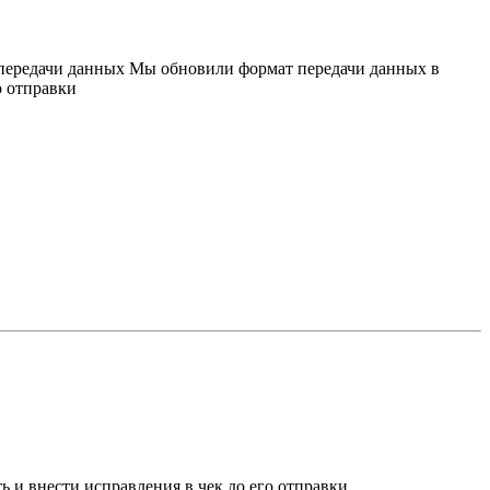
т передачи данных Мы обновили формат передачи данных в
о отправки
и внести исправления в чек до его отправки.