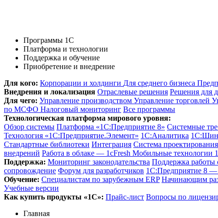
Программы 1С
Платформа и технологии
Поддержка и обучение
Приобретение и внедрение
Для кого:
Корпорации и холдинги
Для среднего бизнеса
Предп
Внедрения и локализация
Отраслевые решения
Решения для д
Для чего:
Управление производством
Управление торговлей
У
по МСФО
Налоговый мониторинг
Все программы
Технологическая платформа мирового уровня:
Обзор системы
Платформа «1С:Предприятие 8»
Системные тре
Технология «1С:Предприятие.Элемент»
1C:Аналитика
1С:Шин
Стандартные библиотеки
Интеграция
Система проектировани
внедрений
Работа в облаке — 1cFresh
Мобильные технологии 
Поддержка:
Мониторинг законодательства
Поддержка работы
сопровождение
Форум для разработчиков
1С:Предприятие 8 — 
Обучение:
Cпециалистам по зарубежным ERP
Начинающим ра
Учебные версии
Как купить продукты «1С»:
Прайс-лист
Вопросы по лицензи
Главная