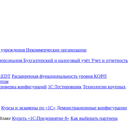
е учреждения
Некоммерческие организации
 персоналом
Бухгалтерский и налоговый учёт
Учет и отчетность
C:EDT
Расширенная функциональность уровня КОРП
фтом
проверка конфигураций
1С:Тестировщик
Технологии крупных
Курсы и экзамены по «1С»
Демонстрационные конфигурации
блаке
Купить «1С:Предприятие 8»
Как выбирать партнера