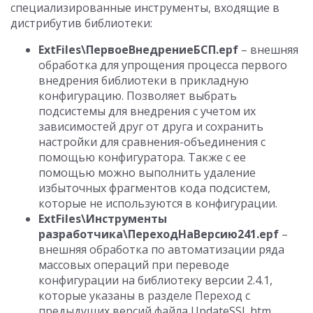
специализированные инструменты, входящие в
дистрибутив библиотеки:
ExtFiles\ПервоеВнедрениеБСП.epf
– внешняя
обработка для упрощения процесса первого
внедрения библиотеки в прикладную
конфигурацию. Позволяет выбрать
подсистемы для внедрения с учетом их
зависимостей друг от друга и сохранить
настройки для сравнения-объединения с
помощью конфигуратора. Также с ее
помощью можно выполнить удаление
избыточных фрагментов кода подсистем,
которые не используются в конфигурации.
ExtFiles\Инструменты
разработчика\ПереходНаВерсию241.epf
–
внешняя обработка по автоматизации ряда
массовых операций при переводе
конфигурации на библиотеку версии 2.4.1,
которые указаны в разделе Переход с
предыдущих версий файла UpdateSSL.htm.