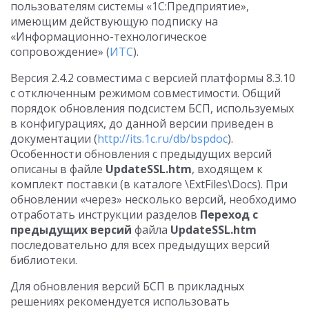
пользователям системы «1С:Предприятие»,
имеющим действующую подписку на
«Информационно-технологическое
сопровождение» (
ИТС
).
Версия 2.4.2 совместима с версией платформы 8.3.10
с отключенным режимом совместимости. Общий
порядок обновления подсистем БСП, используемых
в конфигурациях, до данной версии приведен в
документации (
http://its.1c.ru/db/bspdoc
).
Особенности обновления с предыдущих версий
описаны в файле
UpdateSSL.htm
, входящем к
комплект поставки (в каталоге \ExtFiles\Docs). При
обновлении «через» несколько версий, необходимо
отработать инструкции разделов
Переход с
предыдущих версий
файла
UpdateSSL.htm
последовательно для всех предыдущих версий
библиотеки.
Для обновления версий БСП в прикладных
решениях рекомендуется использовать