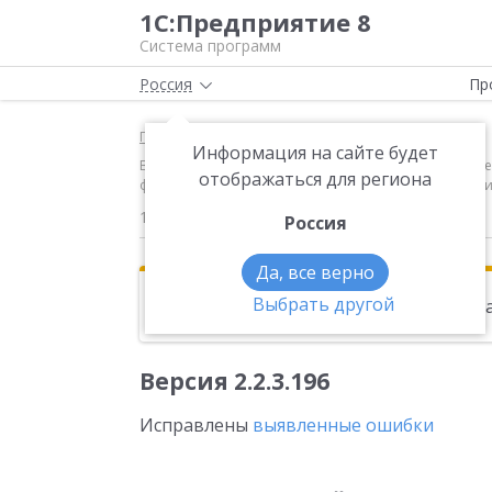
1С:Предприятие 8
Система программ
Россия
Пр
Главная
Новости
Информация на сайте будет
Версия 2.2.3.196 Исправлены выявленные ошибки 
отображаться для региона
формата запросов на сверку с налоговыми органами
18.05.2017
Россия
Да, все верно
Выбрать другой
Эта новость находится в архиве. Чи
Версия 2.2.3.196
Исправлены
выявленные ошибки