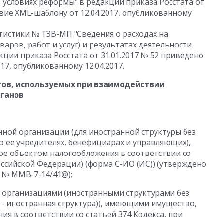
условиях реформы" в редакции приказа Росстата от
твие XML-шаблону от 12.04.2017, опубликованному
истики № ТЗВ-МП "Сведения о расходах на
аров, работ и услуг) и результатах деятельности
кции приказа Росстата от 31.01.2017 № 52 приведено
17, опубликованному 12.04.2017.
ов, используемых при взаимодействии
рганов
нной организации (для иностранной структуры без
о ее учредителях, бенефициарах и управляющих),
е объектом налогообложения в соответствии со
оссийской Федерации) (форма С-ИО (ИС)) (утверждено
6 № ММВ-7-14/41@);
организациями (иностранными структурами без
 - иностранная структура)), имеющими имущество,
я в соответствии со статьей 374 Кодекса, при