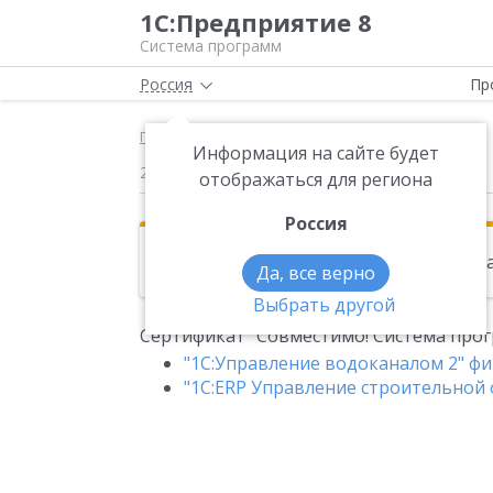
1С:Предприятие 8
Система программ
Россия
Пр
Главная
Новости
Сертификат "Совместимо
Информация на сайте будет
22.03.2017
отображаться для региона
Россия
Эта новость находится в архиве. Чи
Да, все верно
Выбрать другой
Сертификат "Совместимо! Система прог
"1С:Управление водоканалом 2" ф
"1С:ERP Управление строительной 