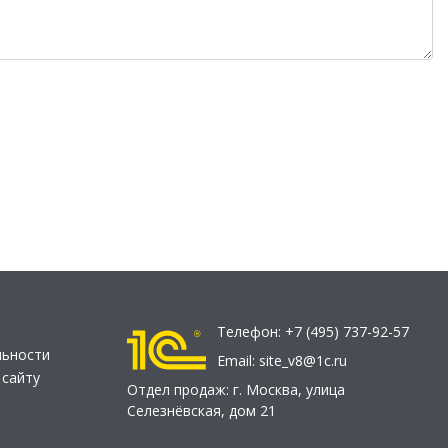
Телефон:
+7 (495) 737-92-57
льности
Email:
site_v8@1c.ru
 сайту
Отдел продаж:
г. Москва
,
улица
Селезнёвская, дом 21