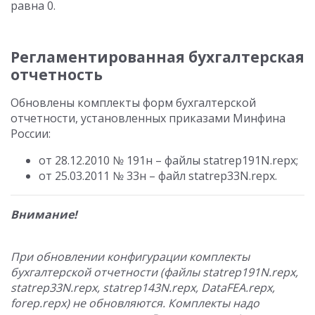
равна 0.
Регламентированная бухгалтерская
отчетность
Обновлены комплекты форм бухгалтерской
отчетности, установленных приказами Минфина
России:
от 28.12.2010 № 191н – файлы statrep191N.repx;
от 25.03.2011 № 33н – файл statrep33N.repx.
Внимание!
При обновлении конфигурации комплекты
бухгалтерской отчетности (файлы statrep191N.repx,
statrep33N.repx, statrep143N.repx, DataFEA.repx,
forep.repx) не обновляются. Комплекты надо