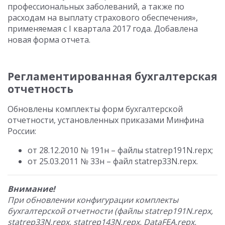
профессиональных заболеваний, а также по
расходам на выплату страхового обеспечения»,
применяемая с I квартала 2017 года. Добавлена
новая форма отчета.
Регламентированная бухгалтерская
отчетность
Обновлены комплекты форм бухгалтерской
отчетности, установленных приказами Минфина
России:
от 28.12.2010 № 191н – файлы statrep191N.repx;
от 25.03.2011 № 33н – файл statrep33N.repx.
Внимание!
При обновлении конфигурации комплекты
бухгалтерской отчетности (файлы statrep191N.repx,
statrep33N.repx, statrep143N.repx, DataFEA.repx,