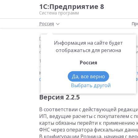
1С:Предприятие 8
Система программ
Россия
Пр
Главная
Новости
Информация на сайте будет
Версия 2.2.5 В соответствии с действующей редакц
отображаться для региона
средств или платежной карты обязаны перейти к п
13.03.2017
Россия
Новости на тему:
1С:Розница
,
1С:Рабочее мес
Да, все верно
Системы налогообложения
,
Маркировка
,
54-
Выбрать другой
Версия 2.2.5
В соответствии с действующей редакци
ИП, ведущие расчеты с покупателем с
карты обязаны перейти к применению к
ФНС через оператора фискальных данны
В конфигурации Розница, начиная с вер