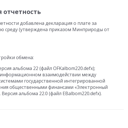
я отчетность
етности добавлена декларация о плате за
ю среду (утверждена приказом Минприроды от
тройки обмена:
ерсия альбома 22 (файл OFKalbom220.defx);
 информационном взаимодействии между
системами государственной интегрированной
ения общественными финансами «Электронный
ерсия альбома 22.0 (файл EBalbom220.defx).