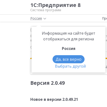
1С:Предприятие 8
Система программ
Россия
Пр
Главная
Новости
Информация на сайте будет
Версия 2.0.49 Новое в версии 2.0.49.21 Налоговая и
отображаться для региона
воздействие на окружающую среду (утверждена прик
02.03.2017
Россия
Да, все верно
Выбрать другой
Эта новость находится в архиве. Чи
Версия 2.0.49
Новое в версии 2.0.49.21