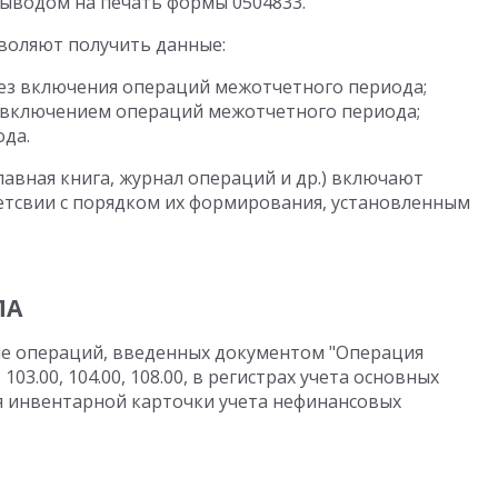
выводом на печать формы 0504833.
воляют получить данные:
ез включения операций межотчетного периода;
 включением операций межотчетного периода;
да.
авная книга, журнал операций и др.) включают
етсвии с порядком их формирования, установленным
ПА
е операций, введенных документом "Операция
, 103.00, 104.00, 108.00, в регистрах учета основных
я инвентарной карточки учета нефинансовых