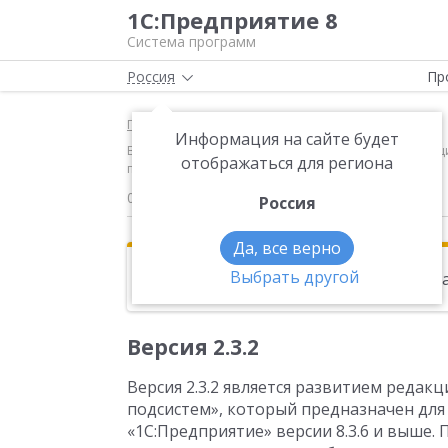
1С:Предприятие 8
Система программ
Россия
Пр
Главная
Новости
Информация на сайте будет
Версия 2.3.2 Версия 2.3.2 является развитием реда
отображаться для региона
платформе «1С:Предприятие» версии 8.3.6 и выше
02.02.2017
Россия
Да, все верно
Выбрать другой
Эта новость находится в архиве. Чи
Версия 2.3.2
Версия 2.3.2 является развитием редак
подсистем», который предназначен для
«1С:Предприятие» версии 8.3.6 и выше.