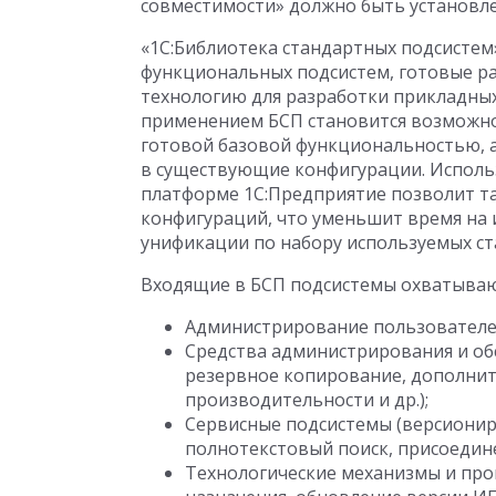
совместимости» должно быть установле
«1С:Библиотека стандартных подсистем
функциональных подсистем, готовые р
технологию для разработки прикладных
применением БСП становится возможно
готовой базовой функциональностью, 
в существующие конфигурации. Исполь
платформе 1С:Предприятие позволит т
конфигураций, что уменьшит время на 
унификации по набору используемых ст
Входящие в БСП подсистемы охватывают
Администрирование пользователей
Средства администрирования и обс
резервное копирование, дополнит
производительности и др.);
Сервисные подсистемы (версионир
полнотекстовый поиск, присоедине
Технологические механизмы и пр