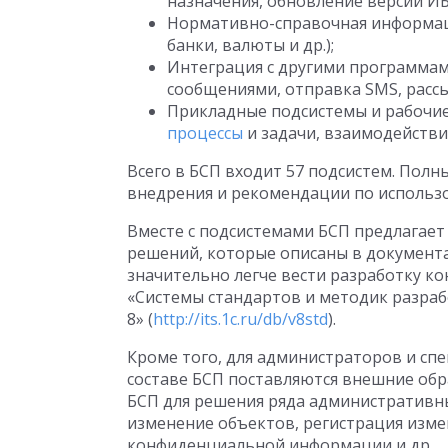
назначения, обновление версии ИБ,
Нормативно-справочная информаци
банки, валюты и др.);
Интеграция с другими программам
сообщениями, отправка SMS, рассыл
Прикладные подсистемы и рабочие
процессы
и задачи, взаимодействия
Всего в БСП входит 57 подсистем. Полн
внедрения и рекомендации по использ
Вместе с подсистемами БСП предлагае
решений, которые описаны в документа
значительно легче вести разработку к
«Системы стандартов и методик разра
8» (
http://its.1c.ru/db/v8std
).
Кроме того, для администраторов и с
составе БСП поставляются внешние об
БСП для решения ряда административны
изменение объектов, регистрация изме
конфиденциальной информации и др.