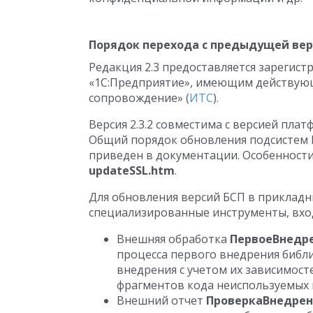
Порядок перехода с предыдущей ве
Редакция 2.3 предоставляется зарегис
«1С:Предприятие», имеющим действую
сопровождение» (
ИТС
).
Версия 2.3.2 совместима с версией пла
Общий порядок обновления подсистем БС
приведен в документации. Особенности
updateSSL.htm
.
Для обновления версий БСП в приклад
специализированные инструменты, вхо
Внешняя обработка
ПервоеВнедре
процесса первого внедрения библ
внедрения с учетом их зависимосте
фрагментов кода неиспользуемых 
Внешний отчет
ПроверкаВнедрен