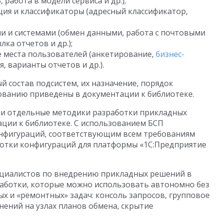
 работа в модели сервиса и др.);
я и классификаторы (адресный классификатор,
и и системами (обмен данными, работа с почтовыми
ка отчетов и др.);
 места пользователей (анкетирование,
бизнес-
, варианты отчетов и др.).
ый состав подсистем, их назначение, порядок
ованию приведены в документации к библиотеке.
т и отдельные методики разработки прикладных
ции к библиотеке. С использованием БСП
онфигураций, соответствующим всем требованиям
ботки конфигураций для платформы «1С:Предприятие
пециалистов по внедрению прикладных решений в
работки, которые можно использовать автономно без
х и «ремонтных» задач: консоль запросов, групповое
нений на узлах планов обмена, скрытие