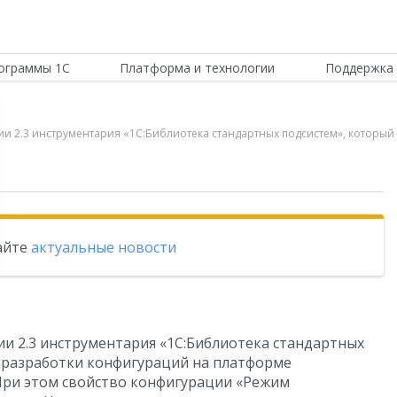
ограммы 1С
Платформа и технологии
Поддержка 
кции 2.3 инструментария «1С:Библиотека стандартных подсистем», котор
тайте
актуальные новости
ции 2.3 инструментария «1С:Библиотека стандартных
 разработки конфигураций на платформе
 При этом свойство конфигурации «Режим