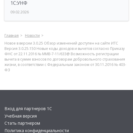
1С:УНФ
09.02.2026
Главная
Новости
Новое в версии 3.0.25 Обзор изменений доступен на сайте ИТС
Версия 3.0.25.150 Новые коды доходов и вычетов согласно Приказу
ФНС от 22.11.2016 № ММВ-7-11/633@ Возможность регистрации
вычета в сумме взносов по договорам добровольного страхования
жизни, в соответствии с Федеральным законом от 30.11.2016 № 403-
ФЗ
Вход для партнеров 1С
Учебная версия
Стать партнером
Политика конфиденциальности