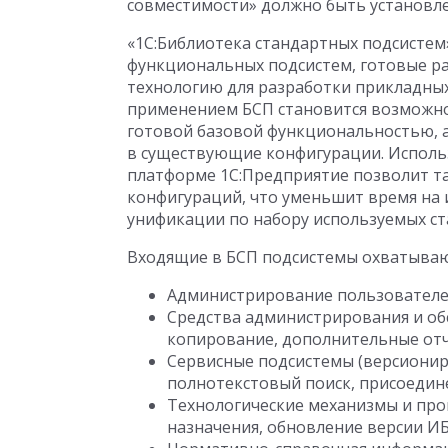
совместимости» должно быть установле
«1С:Библиотека стандартных подсистем
функциональных подсистем, готовые р
технологию для разработки прикладных
применением БСП становится возможно
готовой базовой функциональностью, 
в существующие конфигурации. Исполь
платформе 1С:Предприятие позволит т
конфигураций, что уменьшит время на 
унификации по набору используемых ст
Входящие в БСП подсистемы охватывают
Администрирование пользователей
Средства администрирования и об
копирование, дополнительные отче
Сервисные подсистемы (версионир
полнотекстовый поиск, присоедине
Технологические механизмы и пр
назначения, обновление версии ИБ,