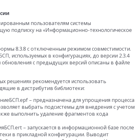
рсии
трированным пользователям системы
щую подписку на «Информационно-технологическое
тформы 8.3.8 с отключенным режимом совместимости.
П, используемых в конфигурациях, до версии 2.3.4
 обновления с предыдущих версий описаны в файле
ных решениях рекомендуется использовать
дящие в дистрибутив библиотеки:
иеБСП.epf – предназначена для упрощения процесса
озволяет выбрать подсистемы для внедрения с учетом
 также выполнить удаление фрагментов кода
БСП.ert – запускается в информационной базе после
теки в прикладной конфигурации. Выводит