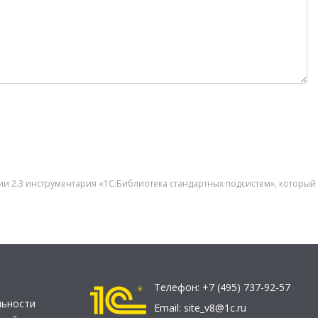
кции 2.3 инструментария «1С:Библиотека стандартных подсистем», котор
Телефон:
+7 (495) 737-92-57
льности
Email:
site_v8@1c.ru