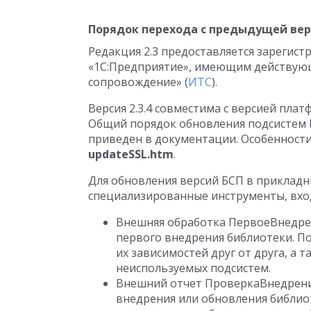
Порядок перехода с предыдущей ве
Редакция 2.3 предоставляется зарегис
«1С:Предприятие», имеющим действую
сопровождение» (
ИТС
).
Версия 2.3.4 совместима с версией пла
Общий порядок обновления подсистем БС
приведен в документации. Особенности
updateSSL.htm
.
Для обновления версий БСП в приклад
специализированные инструменты, вхо
Внешняя обработка ПервоеВнедрен
первого внедрения библиотеки. П
их зависимостей друг от друга, а
неиспользуемых подсистем.
Внешний отчет ПроверкаВнедрения
внедрения или обновления библио