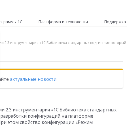
ограммы 1С
Платформа и технологии
Поддержка 
кции 2.3 инструментария «1С:Библиотека стандартных подсистем», котор
тайте
актуальные новости
ции 2.3 инструментария «1С:Библиотека стандартных
 разработки конфигураций на платформе
 При этом свойство конфигурации «Режим