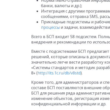
Нормативно-справочная информаци
банки, валюты и др.);
Интеграция с другими программам
сообщениями, отправка SMS, рассыл
Прикладные подсистемы и рабочие
процессы
и задачи, взаимодействия
Всего в БСП входит 58 подсистем. Полн
внедрения и рекомендации по использ
Вместе с подсистемами БСП предлагае
решений, которые описаны в документа
значительно легче вести разработку к
«Системы стандартов и методик разра
8» (
http://its.1c.ru/db/v8std
).
Кроме того, для администраторов и с
составе БСП поставляются внешние об
БСП для решения ряда административны
изменение объектов, регистрация изме
конфиденциальной информации и др.