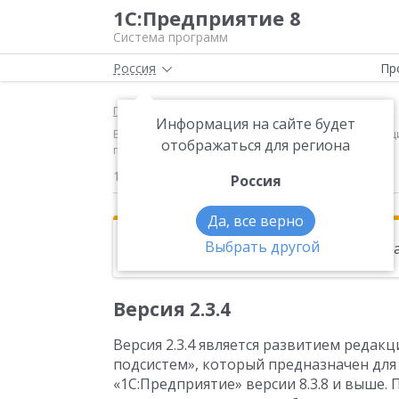
1С:Предприятие 8
Система программ
Россия
Пр
Главная
Новости
Информация на сайте будет
Версия 2.3.4 Версия 2.3.4 является развитием реда
отображаться для региона
платформе «1С:Предприятие» версии 8.3.8 и выше
12.01.2017
Россия
Да, все верно
Выбрать другой
Эта новость находится в архиве. Чи
Версия 2.3.4
Версия 2.3.4 является развитием редак
подсистем», который предназначен для
«1С:Предприятие» версии 8.3.8 и выше.