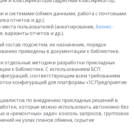
я и классификаторы (адресный классификатор,
и и системами (обмен данными, работа с почтовыми
ка отчетов и др.);
 места пользователей (анкетирование,
бизнес-
, варианты отчетов и др.).
ый состав подсистем, их назначение, порядок
ованию приведены в документации к библиотеке.
т и отдельные методики разработки прикладных
ции к библиотеке. С использованием БСП
онфигураций, соответствующим всем требованиям
ботки конфигураций для платформы «1С:Предприятие
пециалистов по внедрению прикладных решений в
работки, которые можно использовать автономно без
х и «ремонтных» задач: консоль запросов, групповое
нений на узлах планов обмена, скрытие