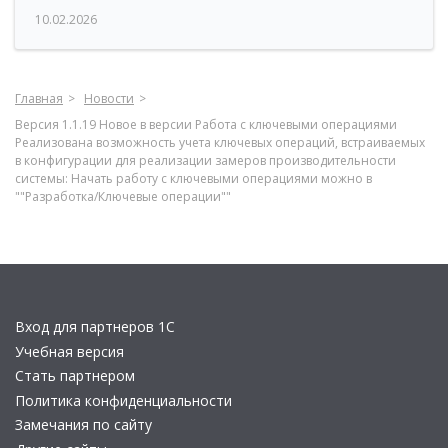
10.02.2026
Главная
Новости
Версия 1.1.19 Новое в версии Работа с ключевыми операциями
Реализована возможность учета ключевых операций, встраиваемых
в конфигурации для реализации замеров производительности
системы: Начать работу с ключевыми операциями можно в
""Разработка/Ключевые операции""
Вход для партнеров 1С
Учебная версия
Стать партнером
Политика конфиденциальности
Замечания по сайту