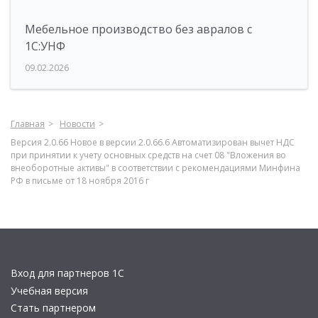
Мебельное производство без авралов с
1С:УНФ
09.02.2026
Главная
Новости
Версия 2.0.66 Новое в версии 2.0.66.6 Автоматизирован вычет НДС
при принятии к учету основных средств на счет 08 "Вложения во
внеоборотные активы" в соответствии с рекомендациями Минфина
РФ в письме от 18 ноября 2016 г
Вход для партнеров 1С
Учебная версия
Стать партнером