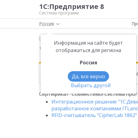
1С:Предприятие 8
Система программ
Россия
Пр
Главная
Новости
Сертификат "Совместимо
Информация на сайте будет
14.12.2016
отображаться для региона
Россия
Эта новость находится в архиве. Чи
Да, все верно
Выбрать другой
Сертификат "Совместимо! Система прог
Интеграционное решение "1С:Деве
разработанное компаниями ITLand
RFID-считыватель "CipherLab 1862