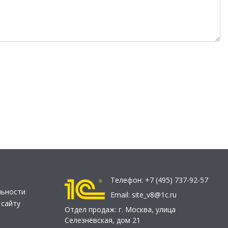
Телефон:
+7 (495) 737-92-57
льности
Email:
site_v8@1c.ru
 сайту
Отдел продаж:
г. Москва
,
улица
Селезнёвская, дом 21