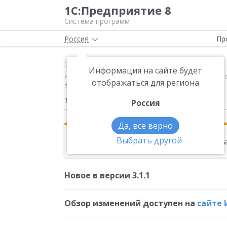
1С:Предприятие 8
Система программ
Россия
Пр
Главная
Новости
Информация на сайте будет
Новое в версии 3.1.1 Обзор изменений доступен на с
отображаться для региона
приказом Росстата от 02.08.2016 №379
16.11.2016
Россия
Да, все верно
Выбрать другой
Эта новость находится в архиве. Чи
Новое в версии 3.1.1
Обзор изменений доступен на
сайте 