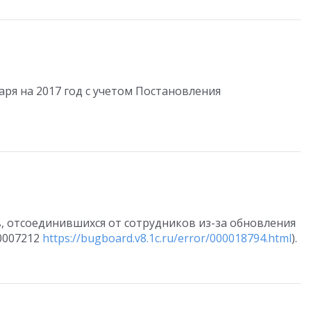
ря на 2017 год с учетом Постановления
, отсоединившихся от сотрудников из-за обновления
50007212
https://bugboard.v8.1c.ru/error/000018794.html
).