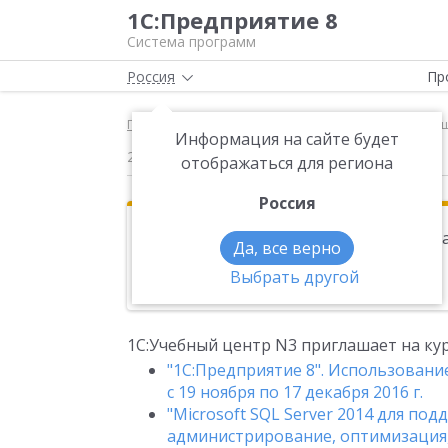
1С:Предприятие 8
Система программ
Россия
Пр
Главная
Новости
1С:Учебный центр N3 приглаш
Информация на сайте будет
25.10.2016
отображаться для региона
Россия
Эта новость находится в архиве. Чи
Да, все верно
Выбрать другой
Новости на тему:
Учебные курсы 1С
1С:Учебный центр N3 приглашает на кур
"1С:Предприятие 8". Использовани
c 19 ноября по 17 декабря 2016 г.
"Microsoft SQL Server 2014 для под
администрирование, оптимизация, 