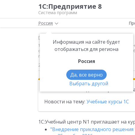
1С:Предприятие 8
Система программ
Россия
Пр
Главная
Новости
Информация на сайте будет
1С:Учебный центр N1 приглашает на курсы:"Внедрен
отображаться для региона
системы "1С:Предприятие 8.3" с 21 по 24 ноября 20
по 23 ноября 2016 года
Россия
25.10.2016
Да, все верно
Выбрать другой
Эта новость находится в архиве. Чи
Новости на тему:
Учебные курсы 1С
1С:Учебный центр N1 приглашает на кур
"Внедрение прикладного решения "