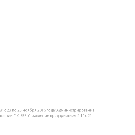
8" с 23 по 25 ноября 2016 года"Администрирование
ешении "1С:ERP Управление предприятием 2.1" с 21