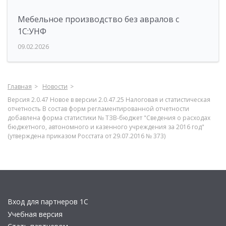
Мебельное производство без авралов с
1С:УНФ
09.02.2026
Главная
Новости
Версия 2.0.47 Новое в версии 2.0.47.25 Налоговая и статистическая
отчетность В состав форм регламентированной отчетности
добавлена форма статистики № ТЗВ-бюджет "Сведения о расходах
бюджетного, автономного и казенного учреждения за 2016 год"
(утверждена приказом Росстата от 29.07.2016 № 373)
Вход для партнеров 1С
Учебная версия