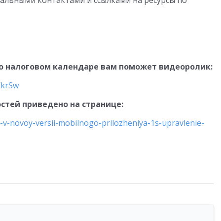
уальными контактами и ссылками на ресурсы по
о налоговом календаре вам поможет видеоролик:
VkrSw
стей приведено на странице:
-v-novoy-versii-mobilnogo-prilozheniya-1s-upravlenie-