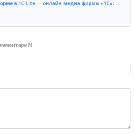
форме в 1С Lite — онлайн-медиа фирмы «1С»:
омментарий!