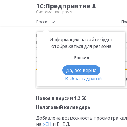
1С:Предприятие 8
Система программ
Россия
Пр
Главная
Новости
Информация на сайте будет
Новое в версии 1.2.50 Налоговый календарь Добавл
отображаться для региона
уведомление в мобильное устройство пользователя 
30.09.2016
Россия
Да, все верно
Выбрать другой
Эта новость находится в архиве. Чи
Новое в версии 1.2.50
Налоговый календарь
Добавлена возможность просмотра кал
на
УСН
и ЕНВД.