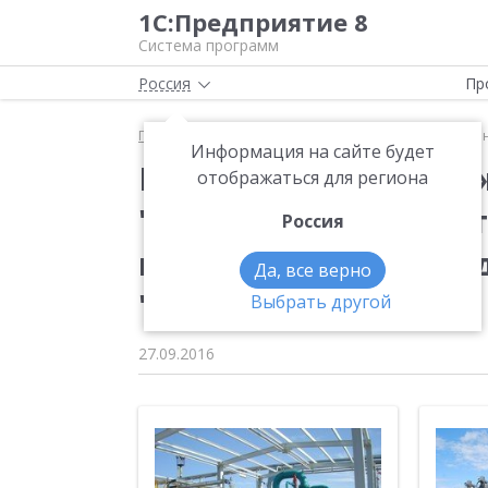
1С:Предприятие 8
Система программ
Россия
Пр
Главная
Новости
Производственно-инжиниринг
Информация на сайте будет
Производственно-ин
отображаться для региона
"ОЗНА" снизил себес
Россия
нефтегазового обору
Да, все верно
"1С:Предприятия 8"
Выбрать другой
27.09.2016