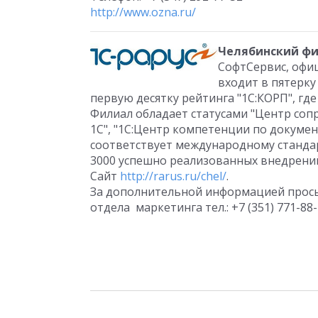
http://www.ozna.ru/
Челябинский фи
СофтСервис, офиц
входит в пятерк
первую десятку рейтинга "1С:КОРП", гд
Филиал обладает статусами "Центр со
1С", "1С:Центр компетенции по докуме
соответствует международному стандарт
3000 успешно реализованных внедрений
Сайт
http://rarus.ru/chel/
.
За дополнительной информацией прось
отдела маркетинга тел.: +7 (351) 771-88-1