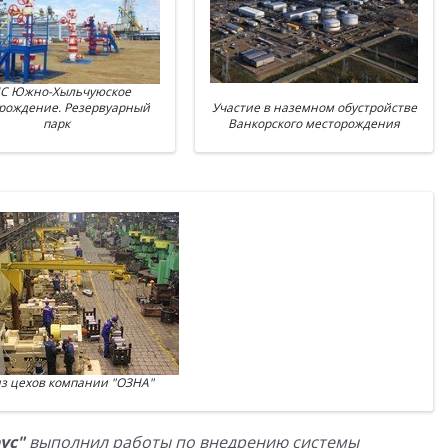
С Южно-Хыльчуюское
рождение. Резервуарный
Участие в наземном обустройстве
парк
Ванкорского месторождения
з цехов компании "ОЗНА"
ус"
выполнил работы по внедрению системы