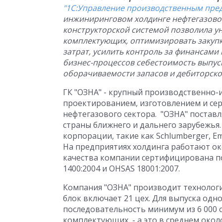
"1С:Управление производственным пре
инжиниринговом холдинге нефтегазово
конструкторской системой позволила у
комплектующих, оптимизировать закупк
затрат, усилить контроль за финансами
бизнес-процессов себестоимость выпус
оборачиваемости запасов и дебиторской
ГК "ОЗНА" - крупный производственно
проектированием, изготовлением и се
нефтегазового сектора. "ОЗНА" поставл
страны ближнего и дальнего зарубежья
корпорации, такие как Schlumberger, Emer
На предприятиях холдинга работают ок
качества компании сертифицирована по
1400:2004 и OHSAS 18001:2007.
Компания "ОЗНА" производит технолог
блок включает 21 цех. Для выпуска одн
последовательность минимум из 6 000 
комплектующих, - а это в среднем окол