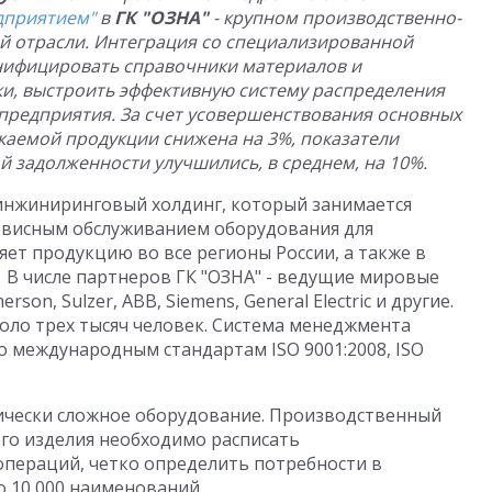
дприятием"
в
ГК "ОЗНА"
- крупном производственно-
й отрасли. Интеграция со специализированной
нифицировать справочники материалов и
и, выстроить эффективную систему распределения
 предприятия. За счет усовершенствования основных
каемой продукции снижена на 3%, показатели
 задолженности улучшились, в среднем, на 10%.
-инжиниринговый холдинг, который занимается
рвисным обслуживанием оборудования для
яет продукцию во все регионы России, а также в
. В числе партнеров ГК "ОЗНА" - ведущие мировые
son, Sulzer, ABB, Siemens, General Electric и другие.
оло трех тысяч человек. Система менеджмента
 международным стандартам ISO 9001:2008, ISO
ически сложное оборудование. Производственный
ого изделия необходимо расписать
операций, четко определить потребности в
о 10 000 наименований.