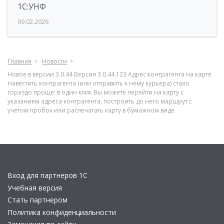
1С:УНФ
09.02.2026
Главная
Новости
Новое в версии 3.0.44 Версия 3.0.44.123 Адрес контрагента на карте
Навестить контрагента (или отправить к нему курьера) стало
гораздо проще: в один клик Вы можете перейти на карту с
указанием адреса контрагента, построить до него маршрут с
учетом пробок или распечатать карту в бумажном виде
Вход для партнеров 1С
Учебная версия
Стать партнером
Политика конфиденциальности