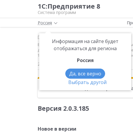
1С:Предприятие 8
Система программ
Россия
Пр
Главная
Новости
Информация на сайте будет
Версия 2.0.3.185 Новое в версии Регламентирован
отображаться для региона
добавлены: (10012786) форма статистики № 11 "Свед
15.06.2016 № 289);Форма применяется начиная с отче
Россия
25.08.2016
Да, все верно
Выбрать другой
Эта новость находится в архиве. Чи
Версия 2.0.3.185
Новое в версии