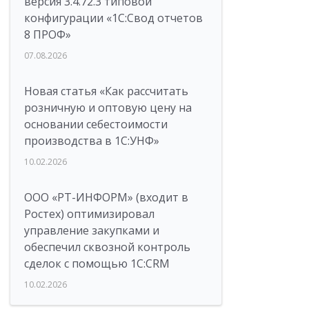
версия 3.4.72.3 типовой
конфигурации «1C:Свод отчетов
8 ПРОФ»
07.08.2026
Новая статья «Как рассчитать
розничную и оптовую цену на
основании себестоимости
производства в 1С:УНФ»
10.02.2026
ООО «РТ-ИНФОРМ» (входит в
Ростех) оптимизировал
управление закупками и
обеспечил сквозной контроль
сделок с помощью 1С:CRM
10.02.2026