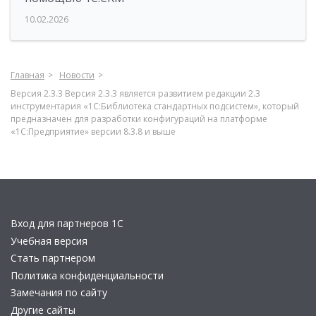
10.02.2026
Главная
Новости
Версия 2.3.3 Версия 2.3.3 является развитием редакции 2.3
инструментария «1С:Библиотека стандартных подсистем», который
предназначен для разработки конфигураций на платформе
«1С:Предприятие» версии 8.3.8 и выше
Вход для партнеров 1С
Учебная версия
Стать партнером
Политика конфиденциальности
Замечания по сайту
Другие сайты