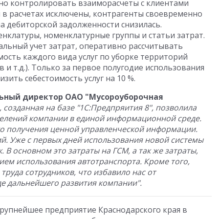
но контролировать взаиморасчеты с клиентами
и в расчетах исключены, контрагенты своевременно
на дебиторской задолженности снизилась.
клатуры, номенклатурные группы и статьи затрат.
альный учет затрат, оперативно рассчитывать
ость каждого вида услуг по уборке территорий
в и т.д.). Только за первое полугодие использования
зить себестоимость услуг на 10 %.
льный директор ОАО "Мусороуборочная
 созданная на базе "1С:Предпряития 8", позволила
елений компании в единой информационной среде.
го получения ценной управленческой информации.
й. Уже с первых дней использования новой системы
В основном это затраты на ГСМ, а так же затраты,
ем использования автотранспорта. Кроме того,
труда сотрудников, что избавило нас от
е дальнейшего развития компании".
крупнейшее предприятие Краснодарского края в