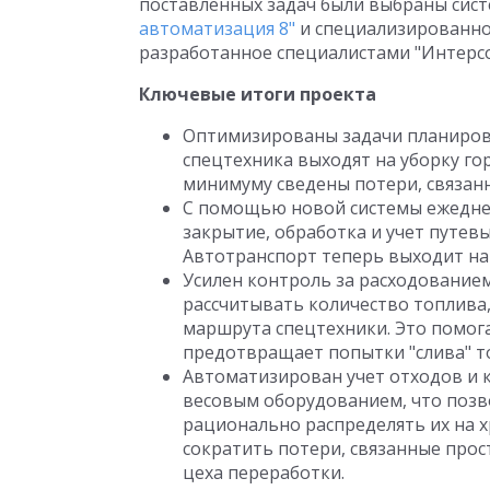
поставленных задач были выбраны систе
автоматизация 8"
и специализированное
разработанное специалистами "Интерсо
Ключевые итоги проекта
Оптимизированы задачи планиров
спецтехника выходят на уборку го
минимуму сведены потери, связан
С помощью новой системы ежеднев
закрытие, обработка и учет путевы
Автотранспорт теперь выходит на
Усилен контроль за расходование
рассчитывать количество топлива
маршрута спецтехники. Это помог
предотвращает попытки "слива" т
Автоматизирован учет отходов и к
весовым оборудованием, что поз
рационально распределять их на х
сократить потери, связанные про
цеха переработки.