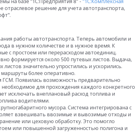
мы на базе "1С:Предприятия 8" -
"1С:Комплексная
 отраслевое решение для учета автотранспорта,
фт".
ания работы автотранспорта. Теперь автомобили и
рода в нужном количестве и в нужное время. К
ные с простоем или перерасходом автоединиц.
но формируется около 500 путевых листов. Выдача,
х листов значительно упростились и ускорились.
 маршруты более оперативно.
м ГСМ. Появилась возможность предварительно
, необходимое для прохождения каждого конкретного
ает исключать внеплановый расход топлива и
оплива водителями.
рупногабаритного мусора. Система интегрирована с
воляет взвешивать ввозимые и вывозимые отходы и
ранение или цеховую обработку. Это помогло
стоем или повышенной загруженностью полигона и