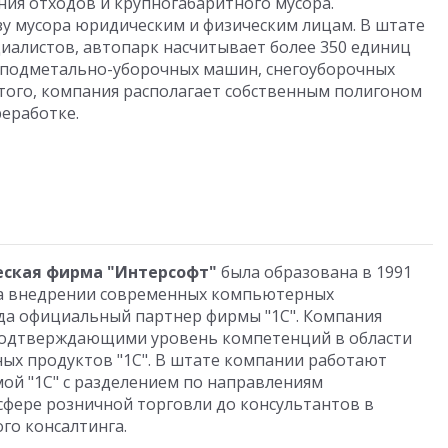
ия отходов и крупногабаритного мусора.
зу мусора юридическим и физическим лицам. В штате
циалистов, автопарк насчитывает более 350 единиц
, подметально-уборочных машин, снегоуборочных
того, компания располагает собственным полигоном
реработке.
еская фирма "Интерсофт"
была образована в 1991
на внедрении современных компьютерных
да официальный партнер фирмы "1C". Компания
 подтверждающими уровень компетенций в области
ых продуктов "1С". В штате компании работают
ой "1С" с разделением по направлениям
 сфере розничной торговли до консультантов в
ого консалтинга.