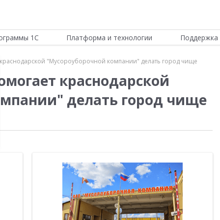
ограммы 1С
Платформа и технологии
Поддержка 
т краснодарской "Мусороуборочной компании" делать город чище
помогает краснодарской
мпании" делать город чище