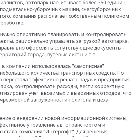
циалистов, автопарк насчитывает более 350 единиц
, подметально-уборочных машин, снегоуборочных
того, компания располагает собственным
полигоном
реработке.
 нужно оперативно планировать и контролировать
ъекты, рационально управлять загрузкой автопарка,
 правильно оформлять сопутствующие документы -
ерриторий города, путевые листы и т.п.
 в компании использовалась "самописная"
 небольшого количества транспортных средств. По
а перестала эффективно решать задачи предприятия:
арка, контролировать расходы, вести корректную
атизирован учет ввозимых и вывозимых отходов, что
 чрезмерной загруженности полигона и цеха
ение о внедрении новой информационной системы,
ффективное управление автотранспортом и
 стала компания "Интерсофт". Для решения