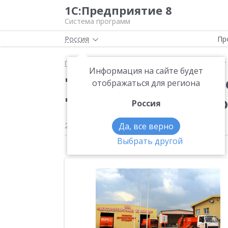
1С:Предприятие 8
Система программ
Россия
Пр
Главная
Новости
"1С:Предприятие 8" помогае
Информация на сайте будет
"1С:Предприятие 8" 
отображаться для региона
"Мусороуборочной ко
Россия
22.07.2016
Да, все верно
Выбрать другой