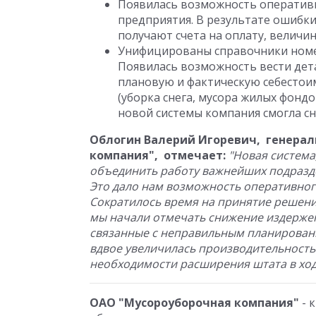
Появилась возможность оператив
предприятия. В результате ошибк
получают счета на оплату, величи
Унифицированы справочники номен
Появилась возможность вести дет
плановую и фактическую себестоим
(уборка снега, мусора жилых фондо
новой системы компания смогла сни
Облогин Валерий Игоревич, генера
компания",
отмечает:
"Новая система,
объединить работу важнейших подразд
Это дало нам возможность оперативно
Сократилось время на принятие решени
мы начали отмечать снижение издержек. 
связанные с неправильным планировани
вдвое увеличилась производительность 
необходимости расширения штата в ход
ОАО "Мусороуборочная компания"
- 