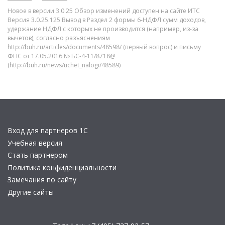
Новое в версии 3.0.25 Обзор изменений доступен на сайте ИТС
Версия 3.0.25.125 Вывод в Раздел 2 формы 6-НДФЛ сумм доходов,
удержание НДФЛ с которых не производится (например, из-за
вычетов), согласно разъяснениям
http://buh.ru/articles/documents/48598/ (первый вопрос) и письму
ФНС от 17.05.2016 № БС-4-11/8718@
(http://buh.ru/news/uchet_nalogi/48589)
Вход для партнеров 1С
Учебная версия
Стать партнером
Политика конфиденциальности
Замечания по сайту
Другие сайты