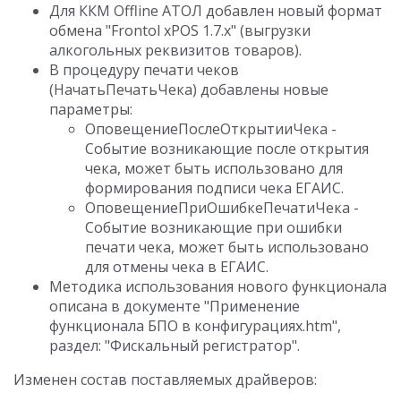
Для ККМ Offline АТОЛ добавлен новый формат
обмена "Frontol xPOS 1.7.x" (выгрузки
алкогольных реквизитов товаров).
В процедуру печати чеков
(НачатьПечатьЧека) добавлены новые
параметры:
ОповещениеПослеОткрытииЧека -
Событие возникающие после открытия
чека, может быть использовано для
формирования подписи чека ЕГАИС.
ОповещениеПриОшибкеПечатиЧека -
Событие возникающие при ошибки
печати чека, может быть использовано
для отмены чека в ЕГАИС.
Методика использования нового функционала
описана в документе "Применение
функционала БПО в конфигурациях.htm",
раздел: "Фискальный регистратор".
Изменен состав поставляемых драйверов: