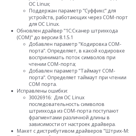
ОС Linux;
Поддержан параметр "Суффикс" для
устройств, работающих через COM-порт
для ОС Linux.
Обновлен драйвер "1C:Сканер штрихкода
(COM)" до версии 8.1.5.1
Добавлен параметр "Кодировка COM-
порта". Определяет, в какой кодировке
воспринимать поток символов при
чтении COM-порта;
Добавлен параметр "Таймаут COM-
порта". Определяет таймаут при чтении
COM порта.
Исправлены ошибки:
30026916: Для ОС Linux
последовательность символов
штрихкода из COM-порта поступают
фрагментами различной длины в
зависимости от настроек драйвера.
Макет с дистрибутивом драйверов "Штрих-М: