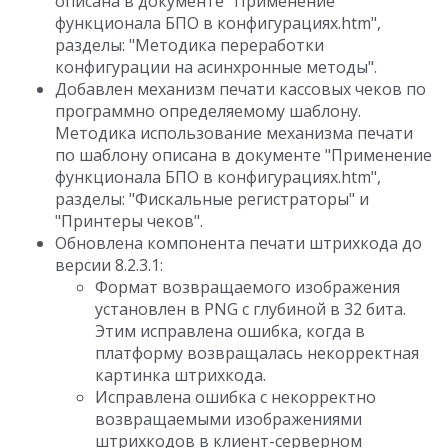
описана в документе "Применение
функционала БПО в конфигурациях.htm",
разделы: "Методика переработки
конфигурации на асинхронные методы".
Добавлен механизм печати кассовых чеков по
программно определяемому шаблону.
Методика использование механизма печати
по шаблону описана в документе "Применение
функционала БПО в конфигурациях.htm",
разделы: "Фискальные регистраторы" и
"Принтеры чеков".
Обновлена компонента печати штрихкода до
версии 8.2.3.1:
Формат возвращаемого изображения
установлен в PNG с глубиной в 32 бита.
Этим исправлена ошибка, когда в
платформу возвращалась некорректная
картинка штрихкода.
Исправлена ошибка с некорректно
возвращаемыми изображениями
штрихкодов в клиент-серверном