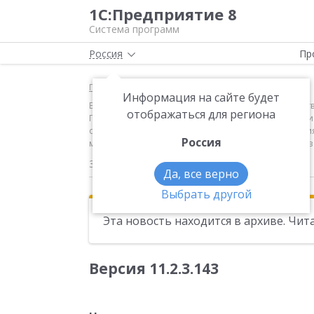
1С:Предприятие 8
Система программ
Россия
Пр
Главная
Новости
Информация на сайте будет
Версия 11.2.3.143 Новое в версии Обмен с государ
отображаться для региона
Правительства РФ от 24.03.2016 N 235 "О проведе
одежды, принадлежности к одежде и прочие изделия,
Россия
маркировке идентификационными знаками товаров "П
30.05.2016
Да, все верно
Выбрать другой
Эта новость находится в архиве. Чи
Версия 11.2.3.143