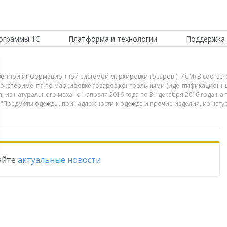
ограммы 1С
Платформа и технологии
Поддержка 
ственной информационной системой маркировки товаров (ГИСМ) В соотве
нии эксперимента по маркировке товаров контрольными (идентификацион
 из натурального меха" с 1 апреля 2016 года по 31 декабря 2016 года н
редметы одежды, принадлежности к одежде и прочие изделия, из натура
тайте
актуальные новости