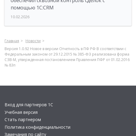
обеспечил сквозной контроль сделок с
помощью 1С:CRM
10.02.2026
Главная
Новости
Версия 1.0.92 Новое в версии Отчетность в ПФ РФ В соответствии с
Федеральным законом от 29.12.2015 № 385-ФЗ реализована форма
СЗВ-М, утвержденная постановлением Правления ПФР от 01.02.2016
№ 83п
Вход для партнеров 1С
Учебная версия
Стать партнером
Политика конфиденциальности
Замечания по сайту