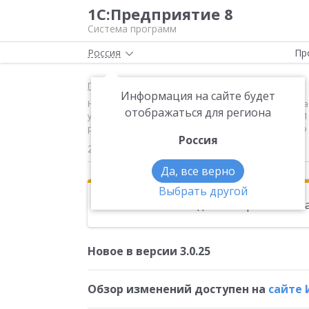
1С:Предприятие 8
Система программ
Россия
Пр
Главная
Новости
Информация на сайте будет
Новое в версии 3.0.25 Обзор изменений доступен на
отображаться для региона
утвержденная постановлением Правления ПФР от 01.
распоряжением Правления ПФР от 25.02.2016 № 70р
Россия
29.03.2016
Да, все верно
Выбрать другой
Эта новость находится в архиве. Чи
Новое в версии 3.0.25
Обзор изменений доступен на
сайте 