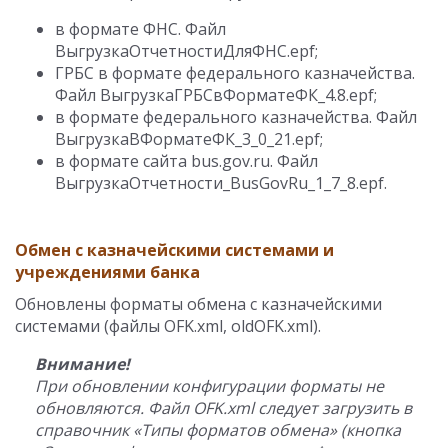
в формате ФНС. Файл
ВыгрузкаОтчетностиДляФНС.epf;
ГРБС в формате федерального казначейства.
Файл ВыгрузкаГРБСвФорматеФК_4.8.epf;
в формате федерального казначейства. Файл
ВыгрузкаВФорматеФК_3_0_21.epf;
в формате сайта bus.gov.ru. Файл
ВыгрузкаОтчетности_BusGovRu_1_7_8.epf.
Обмен с казначейскими системами и
учреждениями банка
Обновлены форматы обмена с казначейскими
системами (файлы OFK.xml, oldOFK.xml).
Внимание!
При обновлении конфигурации форматы не
обновляются. Файл OFK.xml следует загрузить в
справочник «Типы форматов обмена» (кнопка