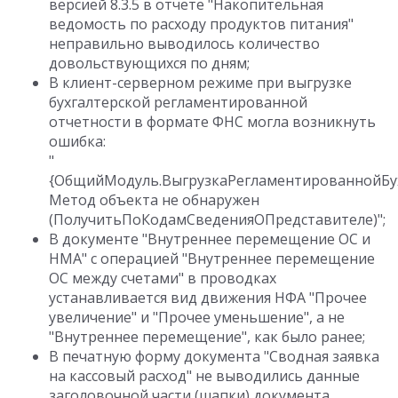
версией 8.3.5 в отчете "Накопительная
ведомость по расходу продуктов питания"
неправильно выводилось количество
довольствующихся по дням;
В клиент-серверном режиме при выгрузке
бухгалтерской регламентированной
отчетности в формате ФНС могла возникнуть
ошибка:
"
{ОбщийМодуль.ВыгрузкаРегламентированнойБух
Метод объекта не обнаружен
(ПолучитьПоКодамСведенияОПредставителе)";
В документе "Внутреннее перемещение ОС и
НМА" с операцией "Внутреннее перемещение
ОС между счетами" в проводках
устанавливается вид движения НФА "Прочее
увеличение" и "Прочее уменьшение", а не
"Внутреннее перемещение", как было ранее;
В печатную форму документа "Сводная заявка
на кассовый расход" не выводились данные
заголовочной части (шапки) документа.