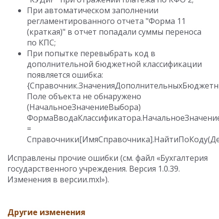
При автоматическом заполнении
регламентированного отчета "Форма 11
(краткая)" в отчет попадали суммы переноса
по КПС;
При попытке перевыбрать код в
дополнительной бюджетной классификации
появляется ошибка:
{Справочник.ЗначенияДополнительныхБюджетны
Поле объекта не обнаружено
(НачальноеЗначениеВыбора)
ФормаВводаКлассификатора.НачальноеЗначени
=
Справочники[ИмяСправочника].НайтиПоКоду(Де
Исправлены прочие ошибки (см. файл «Бухгалтерия
государственного учреждения. Версия 1.0.39.
Изменения в версии.mxl»).
Другие изменения