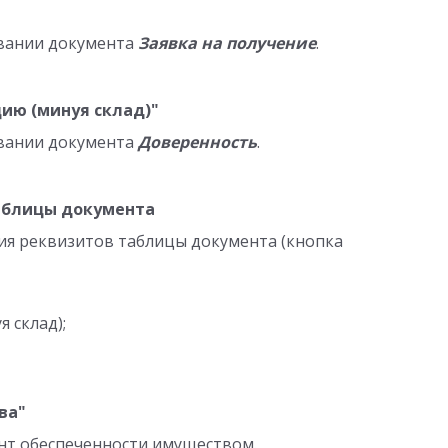
овании документа
Заявка на получение
.
ию (минуя склад)"
овании документа
Доверенность
.
аблицы документа
ия реквизитов таблицы документа (кнопка
 склад);
ва"
нт обеспеченности имуществом.