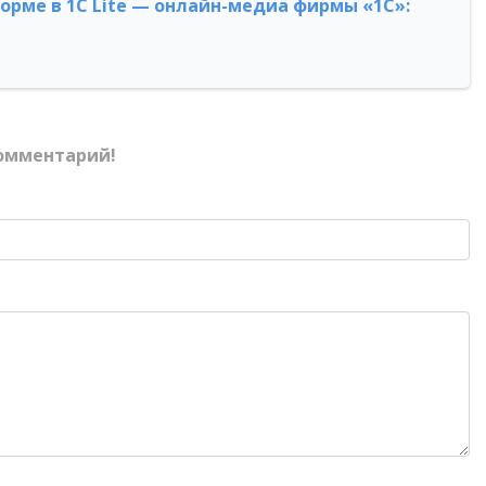
форме в 1С Lite — онлайн-медиа фирмы «1С»:
омментарий!