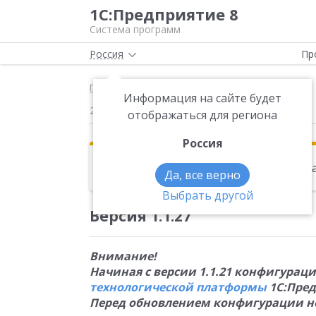
1С:Предприятие 8
Система программ
Россия
Пр
Главная
Новости
Версия 1.1.27 Внимание
Информация на сайте будет
26.02.2016
отображаться для региона
Россия
Эта новость находится в архиве. Чи
Да, все верно
Выбрать другой
Версия 1.1.27
Внимание!
Начиная с версии 1.1.21 конфигурац
технологической платформы
1С:Предп
Перед обновлением конфигурации н