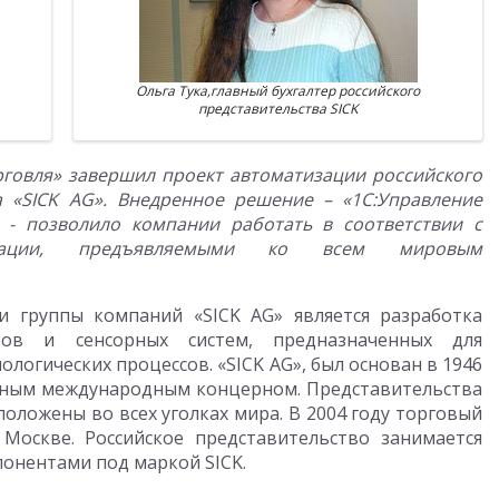
Ольга Тука,главный бухгалтер российского
представительства SICK
рговля» завершил проект автоматизации российского
а «
SICK
AG». Внедренное решение – «1С:Управление
 - позволило компании работать в соответствии с
изации, предъявляемыми ко всем мировым
 группы компаний «SICK AG» является разработка
оров и сенсорных систем, предназначенных для
огических процессов. «SICK AG», был основан в 1946
рупным международным концерном. Представительства
оложены во всех уголках мира. В 2004 году торговый
 Москве. Российское представительство занимается
онентами под маркой SICK.