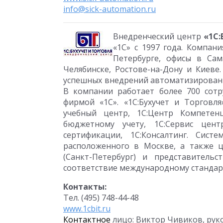
info@sick-automation.ru
Внедренческий центр
«1С:
«1С» с 1997 года. Компан
Петербурге, офисы в Сама
Челябинске, Ростове-на-Дону и Киеве
успешных внедрений автоматизированны
В компании работает более 700 сотр
фирмой «1С». «1С:Бухучет и Торговля
учебный центр, 1С:Центр Компетен
бюджетному учету, 1С:Сервис цент
сертификации, 1С:Консалтинг. Сис
расположенного в Москве, а также ц
(Санкт-Петербург) и представитель
соответствие международному стандарту
Контакты:
Тел. (495) 748-44-48
www.1cbit.ru
Контактное
лицо: Виктор Чивиков, рук