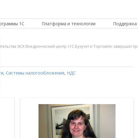
ограммы 1С
Платформа и технологии
Поддержка 
ительства SICK Внедренческий центр «1С:Бухучет и Торговля» завершил п
ги
,
Системы налогообложения
,
НДС