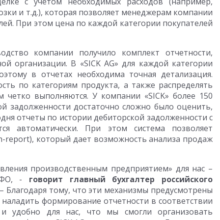
елке с учетом необходимых расходов (например,
зки и т.д.), которая позволяет менеджерам компании
ей. При этом цена по каждой категории покупателей
одство компании получило комплект отчетности,
ой организации. В «SICK AG» для каждой категории
оэтому в отчетах необходима точная детализация.
сть по категориям продукта, а также распределять
м четко выполняются. У компании «SICK» более 150
ой задолженности достаточно сложно было оценить,
одня отчеты по истории дебиторской задолженности с
ся автоматически. При этом система позволяет
h-report), который дает возможность анализа продаж
авления производственным предприятием» для нас –
СФО, -
говорит главный бухгалтер российского
– Благодаря тому, что эти механизмы предусмотрены
о наладить формирование отчетности в соответствии
и удобно для нас, что мы смогли организовать