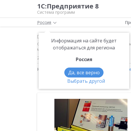
1С:Предприятие 8
Система программ
Россия
Пр
Главная
Новости
Информация на сайте будет
Ольга Тука,главный бухгалтер российского представ
отображаться для региона
мирового концерна «SICK AG»
29.06.2006
Россия
Новости на тему:
Отчетность по МСФО
,
Нало
Да, все верно
Выбрать другой