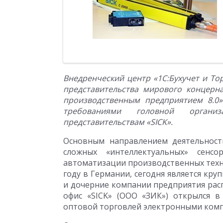
Внедренческий центр «1С:Бухучет и То
представительства мирового концерн
производственным предприятием 8.0»
требованиями головной орган
представительствам «
SICK».
Основным направлением деятельности
сложных «интеллектуальных» сенс
автоматизации производственных технол
году в Германии, сегодня является к
и дочерние компании предприятия расп
офис «SICK» (ООО «ЗИК») открылся в
оптовой торговлей электронными комп