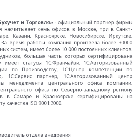
Бухучет и Торговля» -
официальный партнер фирмы
ия насчитывает семь офисов в Москве, три в Санкт-
ре, Казани, Красноярске, Новосибирске, Иркутске,
. За время работы компания произвела более 30000
х систем, имеет более 10 000 постоянных клиентов.
удников, большая часть которых сертифицирована
» имеет статусы: 1С:Франчайзи, 1С:Авторизованный
ции по Производству, 1С:Центр компетенции по
р, 1С:Сервис партнер, 1С:Авторизованный центр
темы менеджмента центрального офиса компании,
ентрального офиса по Северно-западному региону
ств в Самаре и Красноярске сертифицированы на
 качества ISO 9001:2000.
оводитель отдела внедрения