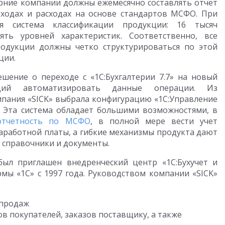
ерние компании должны ежемесячно составлять отчет
оходах и расходах на основе стандартов МСФО. При
 система классификации продукции: 16 тысяч
ть уровней характеристик. Соответственно, все
одукции должны четко структурироваться по этой
ции.
шение о переходе с «1С:Бухгалтерии 7.7» на новый
щий автоматизировать данные операции. Из
пания «SICK» выбрала конфигурацию «1С:Управление
. Эта система обладает большими возможностями, в
отчетность по МСФО
, в полной мере вести учет
заработной платы, а гибкие механизмы продукта дают
 справочники и документы.
ыл приглашен внедренческий центр «1С:Бухучет и
мы «1С» с 1997 года. Руководством компании «SICK»
 продаж
ов покупателей, заказов поставщику, а также