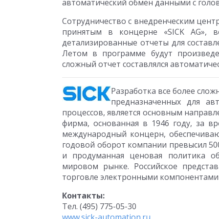
автоматический обмен данными с голов
Сотрудничество с внедренческим центр
принятым в концерне «SICK AG», в
детализированные отчеты для состав
Летом в программе будут произведе
сложный отчет составлялся автоматичес
Разработка все более слож
предназначенных для ав
процессов, является основным направ
фирма, основанная в 1946 году, за в
международный концерн, обеспечиваю
годовой оборот компании превысил 500
и продуманная ценовая политика о
мировом рынке. Российское представ
торговле электронными компонентами 
Контакты:
Тел. (495) 775-05-30
www.sick-automation.ru