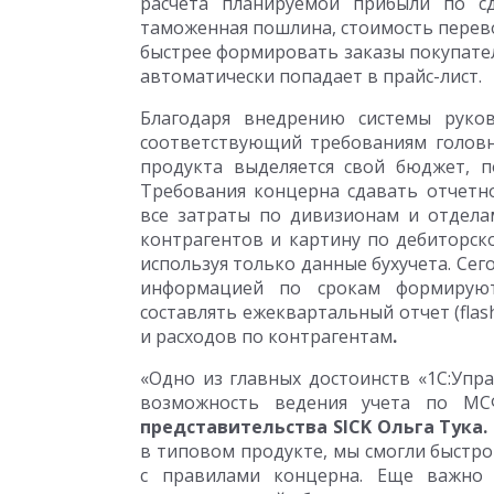
расчета планируемой прибыли по сд
таможенная пошлина, стоимость перево
быстрее формировать заказы покупател
автоматически попадает в прайс-лист.
Благодаря внедрению системы руков
соответствующий требованиям головн
продукта выделяется свой бюджет, п
Требования концерна сдавать отчетно
все затраты по дивизионам и отдела
контрагентов и картину по дебиторск
используя только данные бухучета. Сег
информацией по срокам формируют
составлять ежеквартальный отчет (flas
и расходов по контрагентам
.
«Одно из главных достоинств «1С:Упр
возможность ведения учета по М
представительства
SICK Ольга Тука.
в типовом продукте, мы смогли быстр
с правилами концерна. Еще важно 