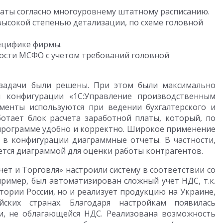
латы согласно многоуровнему штатному расписанию.
высокой степенью детализации, по схеме головной
пецифике фирмы.
ости МСФО с учетом требований головной
 задачи были решены. При этом были максимально
 конфигурации «1С:Управление производственным
ументы используются при ведении бухгалтерского и
ботает блок расчета заработной платы, который, по
программе удобно и корректно. Широкое применение
 в конфигурации диаграммные отчеты. В частности,
тся диаграммой для оценки работы контрагентов.
чет и Торговля» настроили систему в соответствии со
пример, был автоматизирован сложный учет НДС, т.к.
тории России, но и реализует продукцию на Украине,
ских странах. Благодаря настройкам появилась
и, не облагающейся НДС. Реализована возможность