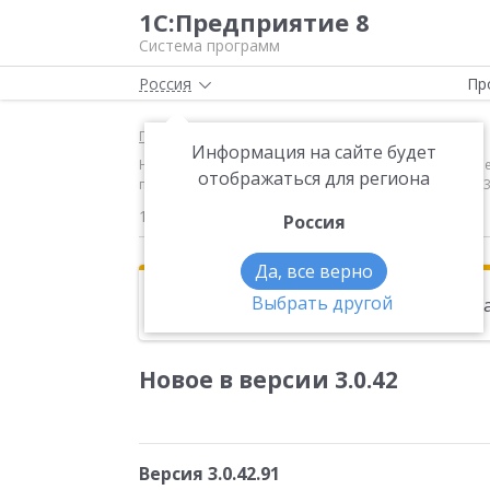
1С:Предприятие 8
Система программ
Россия
Пр
Главная
Новости
Информация на сайте будет
Новое в версии 3.0.42 Версия 3.0.42.91 Исправленн
отображаться для региона
постановлением Правительства РФ от 02.12.2015 N 
17.12.2015
Россия
Да, все верно
Выбрать другой
Эта новость находится в архиве. Чи
Новое в версии 3.0.42
Версия 3.0.42.91