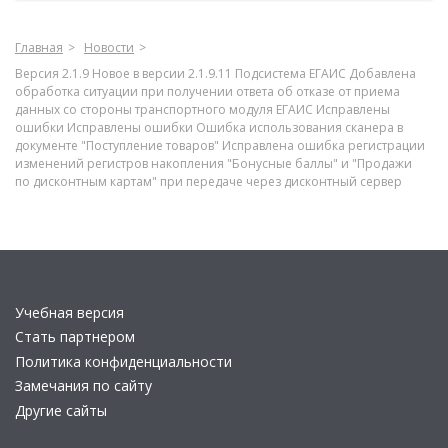
Главная
Новости
Версия 2.1.9 Новое в версии 2.1.9.11 Подсистема ЕГАИС Добавлена
обработка ситуации при получении ответа об отказе от приема
данных со стороны транспортного модуля ЕГАИС Исправлены
ошибки Исправлены ошибки Ошибка использования сканера в
документе "Поступление товаров" Исправлена ошибка регистрации
изменений регистров накопления "Бонусные баллы" и "Продажи
по дисконтным картам" при передаче через дисконтный сервер
Учебная версия
Стать партнером
Политика конфиденциальности
Замечания по сайту
Другие сайты