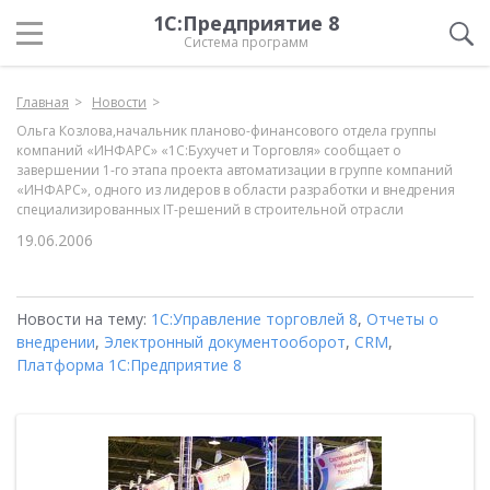
1С:Предприятие 8
Система программ
Главная
Новости
Ольга Козлова,начальник планово-финансового отдела группы
компаний «ИНФАРС» «1С:Бухучет и Торговля» сообщает о
завершении 1-го этапа проекта автоматизации в группе компаний
«ИНФАРС», одного из лидеров в области разработки и внедрения
специализированных IT-решений в строительной отрасли
19.06.2006
Новости на тему:
1С:Управление торговлей 8
,
Отчеты о
внедрении
,
Электронный документооборот
,
CRM
,
Платформа 1С:Предприятие 8