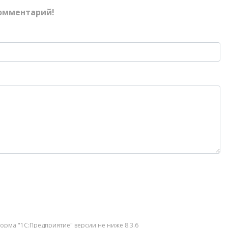
омментарий!
орма "1С:Предприятие" версии не ниже 8.3.6