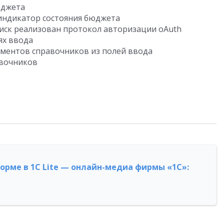
юджета
индикатор состояния бюджета
Диск реализован протокол авторизации oAuth
ях ввода
ементов справочников из полей ввода
авочников
форме в 1С Lite — онлайн-медиа фирмы «1С»: