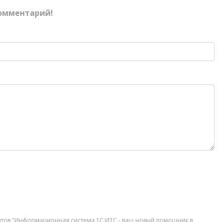
омментарий!
дентов "Информационная система 1С:ИТС - ваш новый помощник в