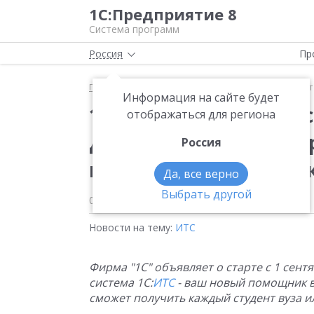
1С:Предприятие 8
Система программ
Россия
Пр
Главная
Новости
1 сентября 2015 года старту
Информация на сайте будет
1 сентября 2015 года
отображаться для региона
для студентов "Инфо
Россия
ваш новый помощник 
Да, все верно
Выбрать другой
01.09.2015
Новости на тему:
ИТС
Фирма "1С" объявляет о старте с 1 сен
система 1С:
ИТС
- ваш новый помощник в
сможет получить каждый студент вуза ил