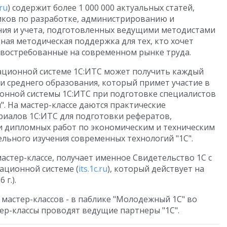
.ru
) содержит более 1 000 000 актуальных статей,
иков по разработке, администрированию и
ния и учета, подготовленных ведущими методистами
щная методическая поддержка для тех, кто хочет
 востребованные на современном рынке труда.
рмационной системе 1С:ИТС может получить каждый
и среднего образования, который примет участие в
онной системы 1С:ИТС при подготовке специалистов
". На мастер-классе даются практические
иалов 1С:ИТС для подготовки рефератов,
и дипломных работ по экономическим и техническим
ельного изучения современных технологий "1С".
астер-классе, получает именное Свидетельство 1С с
ационной системе (
its.1c.ru
), который действует на
 г.).
мастер-классов - в паблике "Молодежный 1С" во
тер-классы проводят ведущие партнеры "1С".