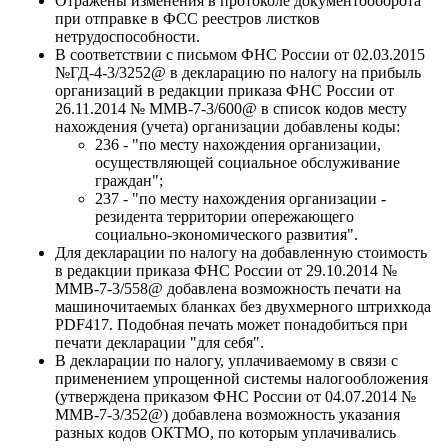
Отражены изменения в протоколе документооборота
при отправке в ФСС реестров листков
нетрудоспособности.
В соответствии с письмом ФНС России от 02.03.2015
№ГД-4-3/3252@ в декларацию по налогу на прибыль
организаций в редакции приказа ФНС России от
26.11.2014 № ММВ-7-3/600@ в список кодов месту
нахождения (учета) организации добавлены коды:
236 - "по месту нахождения организации,
осуществляющей социальное обслуживание
граждан";
237 - "по месту нахождения организации -
резидента территории опережающего
социально-экономического развития".
Для декларации по налогу на добавленную стоимость
в редакции приказа ФНС России от 29.10.2014 №
ММВ-7-3/558@ добавлена возможность печати на
машиночитаемых бланках без двухмерного штрихкода
PDF417. Подобная печать может понадобиться при
печати декларации "для себя".
В декларации по налогу, уплачиваемому в связи с
применением упрощенной системы налогообложения
(утверждена приказом ФНС России от 04.07.2014 №
ММВ-7-3/352@) добавлена возможность указания
разных кодов ОКТМО, по которым уплачивались