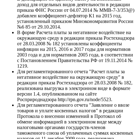
доход для отдельных видов деятельности в редакции
приказа ФНС России от 04.07.2014 № ММВ-7-3/353@)
добавлен коэффициент-дефлятор К1 на 2015 год,
установленный приказом Минэкономразвития России
№6 85 от 29.10.2014.
В форме Расчета платы за негативное воздействие на
окружающую среду в редакции приказа Ростехнадзора
от 28.03.2008 № 182 установлены коэффициенты
инфляции на 2015, 2016 и 2017 годы для нормативов
2003 года и для нормативов 2005 года, в соответствии
с Постановлением Правительства РФ от 19.11.2014 №
1219.
Для регламентированного отчета "Расчет платы за
негативное воздействие на окружающую среду" в
редакции приказа Ростехнадзора от 28.03.2008 № 182,
реализована выгрузка в электронном виде в формате
версии 1.4, опубликованном на сайте
Росприроднадзора http://rpn.gov.ru/node/5523.
Для регламентированного отчета "Заявление о ввозе
товаров и уплате косвенных налогов" в редакции
Протокола о внесении изменений в Протокол об
обмене информацией в электронном виде между
налоговыми органами государств-членов
таможенного союза об уплаченных суммах косвенных
налогов от 11 декабря 2009 года, реализована