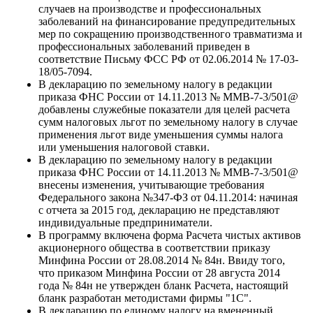
случаев на производстве и профессиональных
заболеваний на финансирование предупредительных
мер по сокращению производственного травматизма и
профессиональных заболеваний приведен в
соответствие Письму ФСС РФ от 02.06.2014 № 17-03-
18/05-7094.
В декларацию по земельному налогу в редакции
приказа ФНС России от 14.11.2013 № ММВ-7-3/501@
добавлены служебные показатели для целей расчета
сумм налоговых льгот по земельному налогу в случае
применения льгот виде уменьшения суммы налога
или уменьшения налоговой ставки.
В декларацию по земельному налогу в редакции
приказа ФНС России от 14.11.2013 № ММВ-7-3/501@
внесены изменения, учитывающие требования
Федерального закона №347-ФЗ от 04.11.2014: начиная
с отчета за 2015 год, декларацию не представляют
индивидуальные предприниматели.
В программу включена форма Расчета чистых активов
акционерного общества в соответствии приказу
Минфина России от 28.08.2014 № 84н. Ввиду того,
что приказом Минфина России от 28 августа 2014
года № 84н не утвержден бланк Расчета, настоящий
бланк разработан методистами фирмы "1С".
В декларацию по единому налогу на вмененный