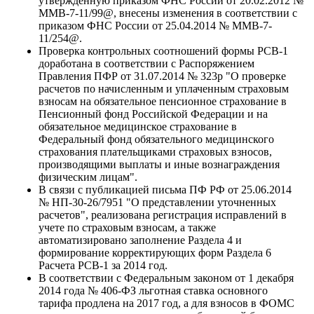
утвержденную приказом ФНС России от 20.02.2012 №
ММВ-7-11/99@, внесены изменения в соответствии с
приказом ФНС России от 25.04.2014 № ММВ-7-
11/254@.
Проверка контрольных соотношений формы РСВ-1
доработана в соответствии с Распоряжением
Правления ПФР от 31.07.2014 № 323р "О проверке
расчетов по начисленным и уплаченным страховым
взносам на обязательное пенсионное страхование в
Пенсионный фонд Российской Федерации и на
обязательное медицинское страхование в
Федеральный фонд обязательного медицинского
страхования плательщиками страховых взносов,
производящими выплаты и иные вознаграждения
физическим лицам".
В связи с публикацией письма ПФ РФ от 25.06.2014
№ НП-30-26/7951 "О представлении уточненных
расчетов", реализована регистрация исправлений в
учете по страховым взносам, а также
автоматизировано заполнение Раздела 4 и
формирование корректирующих форм Раздела 6
Расчета РСВ-1 за 2014 год.
В соответствии с Федеральным законом от 1 декабря
2014 года № 406-ФЗ льготная ставка основного
тарифа продлена на 2017 год, а для взносов в ФОМС