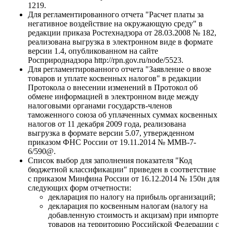
1219.
Для регламентированного отчета "Расчет платы за
негативное воздействие на окружающую среду" в
редакции приказа Ростехнадзора от 28.03.2008 № 182,
реализована выгрузка в электронном виде в формате
версии 1.4, опубликованном на сайте
Росприроднадзора http://rpn.gov.ru/node/5523.
Для регламентированного отчета "Заявление о ввозе
товаров и уплате косвенных налогов" в редакции
Протокола о внесении изменений в Протокол об
обмене информацией в электронном виде между
налоговыми органами государств-членов
таможенного союза об уплаченных суммах косвенных
налогов от 11 декабря 2009 года, реализована
выгрузка в формате версии 5.07, утвержденном
приказом ФНС России от 19.11.2014 № ММВ-7-
6/590@.
Список выбор для заполнения показателя "Код
бюджетной классификации" приведен в соответствие
с приказом Минфина России от 16.12.2014 № 150н для
следующих форм отчетности:
декларация по налогу на прибыль организаций;
декларация по косвенным налогам (налогу на
добавленную стоимость и акцизам) при импорте
товаров на территорию Российской Федерации с