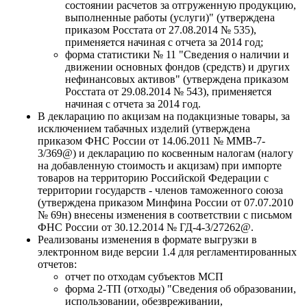
состоянии расчетов за отгруженную продукцию,
выполненные работы (услуги)" (утверждена
приказом Росстата от 27.08.2014 № 535),
применяется начиная с отчета за 2014 год;
форма статистики № 11 "Сведения о наличии и
движении основных фондов (средств) и других
нефинансовых активов" (утверждена приказом
Росстата от 29.08.2014 № 543), применяется
начиная с отчета за 2014 год.
В декларацию по акцизам на подакцизные товары, за
исключением табачных изделий (утверждена
приказом ФНС России от 14.06.2011 № ММВ-7-
3/369@) и декларацию по косвенным налогам (налогу
на добавленную стоимость и акцизам) при импорте
товаров на территорию Российской Федерации с
территории государств - членов таможенного союза
(утверждена приказом Минфина России от 07.07.2010
№ 69н) внесены изменения в соответствии с письмом
ФНС России от 30.12.2014 № ГД-4-3/27262@.
Реализованы изменения в формате выгрузки в
электронном виде версии 1.4 для регламентированных
отчетов:
отчет по отходам субъектов МСП
форма 2-ТП (отходы) "Сведения об образовании,
использовании, обезвреживании,