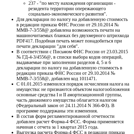
237 - "по месту нахождения организации -
резидента территории опережающего
социально-экономического развития".
Для декларации по налогу на добавленную стоимость
в редакции приказа ФНС России от 29.10.2014 №
ММВ-7-3/558@ добавлена возможность печати на
машиночитаемых бланках без двухмерного штрихкода
PDF417. Подобная печать может понадобиться при
печати декларации "для себя".
В соответствии с Письмом ФНС России от 23.03.2015
№ ГД-4-3/4556@, в списки выбора кодов операций,
выдаваемые при заполнении разделов 4, 5 и 6
декларации по налогу на добавленную стоимость в
редакции приказа ФНС России от 29.10.2014 №
ММВ-7-3/558@, добавлен код 1011471.
С 01.01.2015 изменился порядок исчисления налога на
имущества: не признаются объектом налогообложения
основные средства I и II амортизационной группы,
часть движимого имущества облагается налогом
(Федеральный закон от 24.11.2014 N 366-ФЗ). В
программе поддержаны эти изменения.
В состав форм регламентированной отчетности
добавлен расчет Форма-4 ФСС. Форма применяется
начиная с отчета за 1 квартал 2015 года.
Выгрузка расчета Форма-4 ФСС в редакции приказа