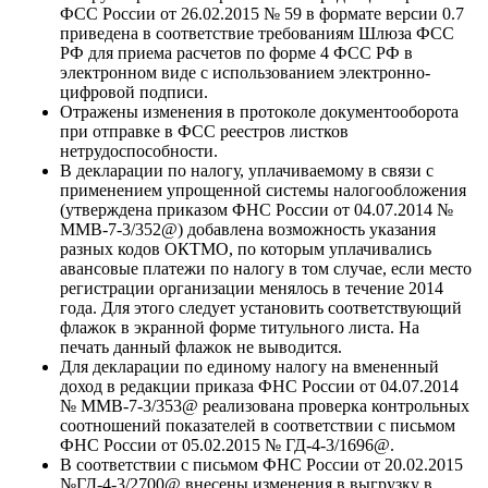
ФСС России от 26.02.2015 № 59 в формате версии 0.7
приведена в соответствие требованиям Шлюза ФСС
РФ для приема расчетов по форме 4 ФСС РФ в
электронном виде с использованием электронно-
цифровой подписи.
Отражены изменения в протоколе документооборота
при отправке в ФСС реестров листков
нетрудоспособности.
В декларации по налогу, уплачиваемому в связи с
применением упрощенной системы налогообложения
(утверждена приказом ФНС России от 04.07.2014 №
ММВ-7-3/352@) добавлена возможность указания
разных кодов ОКТМО, по которым уплачивались
авансовые платежи по налогу в том случае, если место
регистрации организации менялось в течение 2014
года. Для этого следует установить соответствующий
флажок в экранной форме титульного листа. На
печать данный флажок не выводится.
Для декларации по единому налогу на вмененный
доход в редакции приказа ФНС России от 04.07.2014
№ ММВ-7-3/353@ реализована проверка контрольных
соотношений показателей в соответствии с письмом
ФНС России от 05.02.2015 № ГД-4-3/1696@.
В соответствии с письмом ФНС России от 20.02.2015
№ГД-4-3/2700@ внесены изменения в выгрузку в