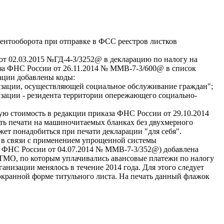
ентооборота при отправке в ФСС реестров листков
от 02.03.2015 №ГД-4-3/3252@ в декларацию по налогу на
за ФНС России от 26.11.2014 № ММВ-7-3/600@ в список
зации добавлены коды:
низации, осуществляющей социальное обслуживание граждан";
изации - резидента территории опережающего социально-
ую стоимость в редакции приказа ФНС России от 29.10.2014
ь печати на машиночитаемых бланках без двухмерного
ет понадобиться при печати декларации "для себя".
у в связи с применением упрощенной системы
 ФНС России от 04.07.2014 № ММВ-7-3/352@) добавлена
ТМО, по которым уплачивались авансовые платежи по налогу
ганизации менялось в течение 2014 года. Для этого следует
экранной форме титульного листа. На печать данный флажок