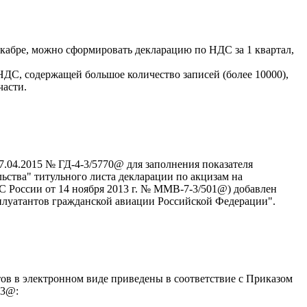
екабре, можно сформировать декларацию по НДС за 1 квартал,
НДС, содержащей большое количество записей (более 10000),
части.
.04.2015 № ГД-4-3/5770@ для заполнения показателя
ьства" титульного листа декларации по акцизам на
С России от 14 ноября 2013 г. № ММВ-7-3/501@) добавлен
плуатантов гражданской авиации Российской Федерации".
в в электронном виде приведены в соответствие с Приказом
93@: