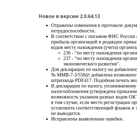
Новое в версии 2.0.64.13
Отражены изменения в протоколе докум
нетрудоспособности.
В соответствии с письмом ФНС России 
прибыль организаций в редакции прика
кодов месту нахождения (учета) органи
236 - "по месту нахождения орга
237 - "по месту нахождения орган
экономического развития".
Для декларации по налогу на добавленн
№ ММВ-7-3/558@ добавлена возможност
штрихкода PDF417. Подобная печать мож
В декларации по налогу, уплачиваемом
налогообложения (утверждена приказом
возможность указания разных кодов ОК
в том случае, если место регистрации ор
установить соответствующий флажок в 
не выводится.
Исправлены выявленные ошибки.