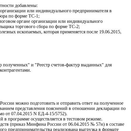
тности добавлены:
организации или индивидуального предпринимателя
в
бора по форме ТС-1;
алоговом органе организации или индивидуального
льщика торгового сбора по форме ТС-2;
олезных ископаемых, которая применяется после 19.06.2015,
р полученных" и "Реестр счетов-фактур выданных" для
контрагентами.
России можно подготовить и отправить ответ на полученное
ованием представления пояснений в отношении декларации по
о от 07.04.2015 N ЕД-4-15/5752).
й в программе осуществляется в тестовом режиме.
дств (приказ Минфина России от 06.04.2015 № 57н) в составе
лого предпринимательства реализована выгрузка в формате