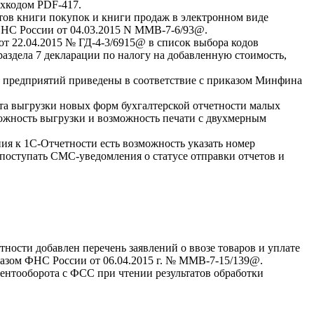
хкодом PDF-417.
ов книги покупок и книги продаж в электронном виде
ФНС России от 04.03.2015 N ММВ-7-6/93@.
т 22.04.2015 № ГД-4-3/6915@ в список выбора кодов
аздела 7 декларации по налогу на добавленную стоимость,
 предприятий приведены в соответствие с приказом Минфина
та выгрузки новых форм бухгалтерской отчетности малых
ожность выгрузки и возможность печати с двухмерным
ия к 1С-Отчетности есть возможность указать номер
 поступать СМС-уведомления о статусе отправки отчетов и
ности добавлен перечень заявлений о ввозе товаров и уплате
азом ФНС России от 06.04.2015 г. № ММВ-7-15/139@.
ентооборота с ФСС при чтении результатов обработки