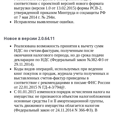
соответствии с проектной версией нового формата
выгрузки (версия 1.0 от 13.02.2015) формы РСВ-2,
утвержденной приказом Минтруда и соцзащиты РФ
от 7 мая 2014 г. № 294н.
Исправлены выявленные ошибки.
Новое в версии 2.0.64.11
Реализована возможность принятия к вычету сумм
НДС по счетам-фактурам, полученным после
окончания налогового периода, но до срока подачи
декларации по НДС (Федеральный закон №382-ФЗ от
29.11.2014).
Коды видов операций, используемых при ведении
книг покупок и продаж, журнала учета полученных и
выставленных счетов-фактур приведены в
соответствие с рекомендациями в письме ФНС России
от 22.01.2015 N ГД-4-3/794@.
С 01.01.2015 изменился порядок исчисления налога на
имущества: не признаются объектом налогообложения
основные средства I и II амортизационной группы,
часть движимого имущества облагается налогом
(Федеральный закон от 24.11.2014 N 366-ФЗ). В