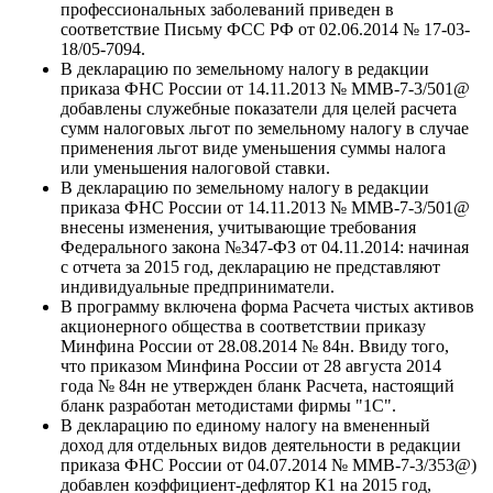
профессиональных заболеваний приведен в
соответствие Письму ФСС РФ от 02.06.2014 № 17-03-
18/05-7094.
В декларацию по земельному налогу в редакции
приказа ФНС России от 14.11.2013 № ММВ-7-3/501@
добавлены служебные показатели для целей расчета
сумм налоговых льгот по земельному налогу в случае
применения льгот виде уменьшения суммы налога
или уменьшения налоговой ставки.
В декларацию по земельному налогу в редакции
приказа ФНС России от 14.11.2013 № ММВ-7-3/501@
внесены изменения, учитывающие требования
Федерального закона №347-ФЗ от 04.11.2014: начиная
с отчета за 2015 год, декларацию не представляют
индивидуальные предприниматели.
В программу включена форма Расчета чистых активов
акционерного общества в соответствии приказу
Минфина России от 28.08.2014 № 84н. Ввиду того,
что приказом Минфина России от 28 августа 2014
года № 84н не утвержден бланк Расчета, настоящий
бланк разработан методистами фирмы "1С".
В декларацию по единому налогу на вмененный
доход для отдельных видов деятельности в редакции
приказа ФНС России от 04.07.2014 № ММВ-7-3/353@)
добавлен коэффициент-дефлятор К1 на 2015 год,