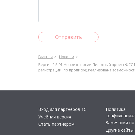
Отправить
Главная
Новости
Версия 2.5.91 Новое в версии Пилотный проект ФСС
регистрации (по прописке).Реализована возможност
Вход для партнеров 1С
Политика
конфиденциа
Учебная версия
Замечания по
Стать партнером
Другие сайты