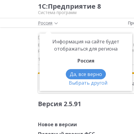
1С:Предприятие 8
Система программ
Россия
Пр
Главная
Новости
Информация на сайте будет
Версия 2.5.91 Новое в версии Пилотный проект ФСС
отображаться для региона
регистрации (по прописке).Реализована возможност
17.04.2015
Россия
Да, все верно
Выбрать другой
Эта новость находится в архиве. Чи
Версия 2.5.91
Новое в версии