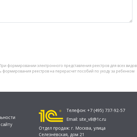
 При формировании электронного представления реестров для всех видов
ь формирования реестров на перерасчет пособий по уходу за ребенком
Телефон:
+7 (495) 737-92-57
льности
Email:
site_v8@1c.ru
 сайту
Отдел продаж:
г. Москва
,
улица
Селезнёвская, дом 21