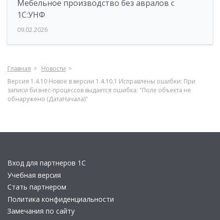
Мебельное производство без авралов с
1С:УНФ
09.02.2026
Главная
Новости
Версия 1.4.10 Новое в версии 1.4.10.1 Исправлены ошибки: При
записи бизнес-процессов выдается ошибка: "Поле объекта не
обнаружено (ДатаНачала)"
Вход для партнеров 1С
Учебная версия
Стать партнером
Политика конфиденциальности
Замечания по сайту