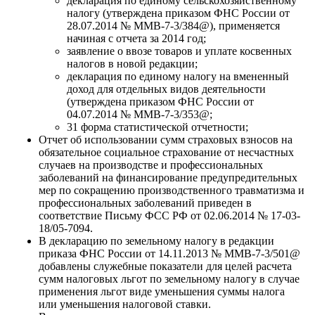
декларация по единому сельскохозяйственному
налогу (утверждена приказом ФНС России от
28.07.2014 № ММВ-7-3/384@), применяется
начиная с отчета за 2014 год;
заявление о ввозе товаров и уплате косвенных
налогов в новой редакции;
декларация по единому налогу на вмененный
доход для отдельных видов деятельности
(утверждена приказом ФНС России от
04.07.2014 № ММВ-7-3/353@;
31 форма статистической отчетности;
Отчет об использовании сумм страховых взносов на
обязательное социальное страхование от несчастных
случаев на производстве и профессиональных
заболеваний на финансирование предупредительных
мер по сокращению производственного травматизма и
профессиональных заболеваний приведен в
соответствие Письму ФСС РФ от 02.06.2014 № 17-03-
18/05-7094.
В декларацию по земельному налогу в редакции
приказа ФНС России от 14.11.2013 № ММВ-7-3/501@
добавлены служебные показатели для целей расчета
сумм налоговых льгот по земельному налогу в случае
применения льгот виде уменьшения суммы налога
или уменьшения налоговой ставки.