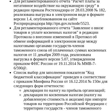
Для регламентированного отчета "Расчет платы за
негативное воздействие на окружающую среду" в
редакции приказа Ростехнадзора от 28.03.2008 № 182,
реализована выгрузка в электронном виде в формате
версии 1.4, опубликованном на сайте
Росприроднадзора http://rpn.gov.ru/node/5523.
Для регламентированного отчета "Заявление о ввозе
товаров и уплате косвенных налогов" в редакции
Протокола о внесении изменений в Протокол об
обмене информацией в электронном виде между
налоговыми органами государств-членов
таможенного союза об уплаченных суммах косвенных
налогов от 11 декабря 2009 года, реализована
выгрузка в формате версии 5.07, утвержденном
приказом ФНС России от 19.11.2014 № ММВ-7-
6/590@.
Список выбор для заполнения показателя "Код
бюджетной классификации" приведен в соответствие
с приказом Минфина России от 16.12.2014 № 150н для
следующих форм отчетности:
декларация по налогу на прибыль организаций;
декларация по косвенным налогам (налогу на
добавленную стоимость и акцизам) при импорте
товаров на территорию Российской Федерации с
территории государств - членов таможенного