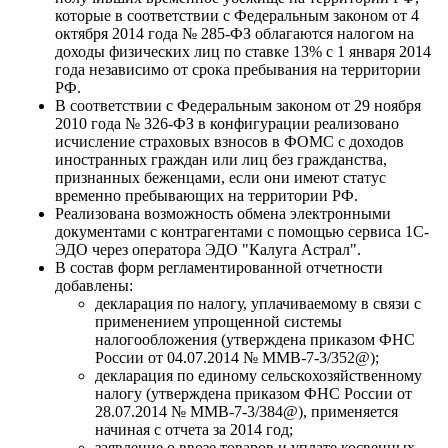
которые в соответствии с Федеральным законом от 4
октября 2014 года № 285-ФЗ облагаются налогом на
доходы физических лиц по ставке 13% с 1 января 2014
года независимо от срока пребывания на территории
РФ.
В соответствии с Федеральным законом от 29 ноября
2010 года № 326-ФЗ в конфигурации реализовано
исчисление страховых взносов в ФОМС с доходов
иностранных граждан или лиц без гражданства,
признанных беженцами, если они имеют статус
временно пребывающих на территории РФ.
Реализована возможность обмена электронными
документами с контрагентами с помощью сервиса 1С-
ЭДО через оператора ЭДО "Калуга Астрал".
В состав форм регламентированной отчетности
добавлены:
декларация по налогу, уплачиваемому в связи с
применением упрощенной системы
налогообложения (утверждена приказом ФНС
России от 04.07.2014 № ММВ-7-3/352@);
декларация по единому сельскохозяйственному
налогу (утверждена приказом ФНС России от
28.07.2014 № ММВ-7-3/384@), применяется
начиная с отчета за 2014 год;
заявление о ввозе товаров и уплате косвенных