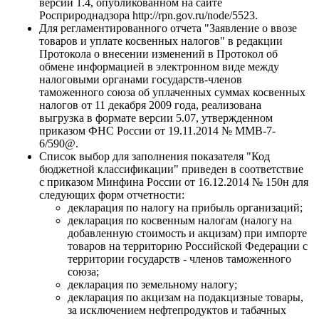
версии 1.4, опубликованном на сайте
Росприроднадзора http://rpn.gov.ru/node/5523.
Для регламентированного отчета "Заявление о ввозе
товаров и уплате косвенных налогов" в редакции
Протокола о внесении изменений в Протокол об
обмене информацией в электронном виде между
налоговыми органами государств-членов
таможенного союза об уплаченных суммах косвенных
налогов от 11 декабря 2009 года, реализована
выгрузка в формате версии 5.07, утвержденном
приказом ФНС России от 19.11.2014 № ММВ-7-
6/590@.
Список выбор для заполнения показателя "Код
бюджетной классификации" приведен в соответствие
с приказом Минфина России от 16.12.2014 № 150н для
следующих форм отчетности:
декларация по налогу на прибыль организаций;
декларация по косвенным налогам (налогу на
добавленную стоимость и акцизам) при импорте
товаров на территорию Российской Федерации с
территории государств - членов таможенного
союза;
декларация по земельному налогу;
декларация по акцизам на подакцизные товары,
за исключением нефтепродуктов и табачных