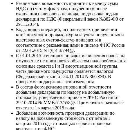
Реализована возможность принятия к вычету сумм
НДС по счетам-фактурам, полученным после
окончания налогового периода, но до срока подачи
декларации по НДС (Федеральный закон №382-ФЗ от
29.11.2014).
Коды видов операций, используемых при ведении
книг покупок и продаж, журнала учета полученных и
выставленных счетов-фактур приведены в
соответствие с рекомендациями в письме ФНС России
от 22.01.2015 N ГД-4-3/794@.
С 01.01.2015 изменился порядок исчисления налога на
имущества: не признаются объектом налогообложения
основные средства I и II амортизационной группы,
часть движимого имущества облагается налогом
(Федеральный закон от 24.11.2014 N 366-ФЗ). В
программе поддержаны эти изменения.
В состав форм регламентированной отчетности
добавлена декларация по налогу на добавленную
стоимость, утвержденная приказом ФНС России от
29.10.2014 № ММВ-7-3/558@. Применяется начиная с
отчета за 1 квартал 2015 года.
Добавлена возможность проверки декларации по
налогу на добавленную стоимость с отчета за 1
квартал 2015 года с помощью сервиса проверки
контрагентов ФНС.