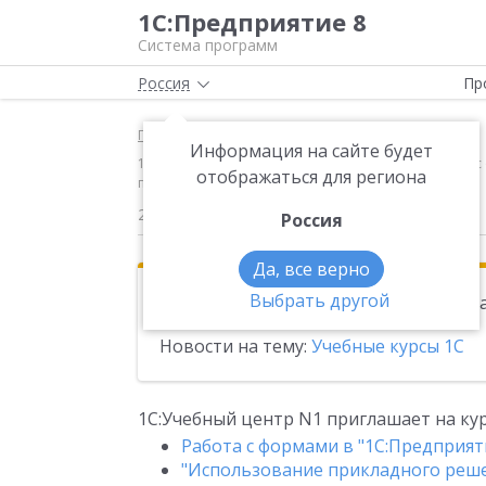
1С:Предприятие 8
Система программ
Россия
Пр
Главная
Новости
Информация на сайте будет
1С:Учебный центр N1 приглашает на курсы: Работа с 
отображаться для региона
по 20 марта 2015 года
20.02.2015
Россия
Да, все верно
Выбрать другой
Эта новость находится в архиве. Чи
Новости на тему:
Учебные курсы 1С
1С:Учебный центр N1 приглашает на кур
Работа с формами в "1С:Предприятии
"Использование прикладного решени